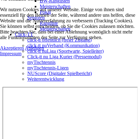
BW-Ranglisten
Meisterschaften
Wir nutzen Cookies auf unserer Website. Einige von ihnen sind
Pokal
essenziell für den Betrieb der Seite, während andere uns helfen, diese
Senioren
Website und die Nutzererfahrung zu verbessern (Tracking Cookies).
Rangliste
Sie können selbst entscheiden, ob Sie die Cookies zulassen möchten.
Meisterschaften
Bitte beachten Sie, dass bei einer Ablehnung womöglich nicht mehr
Click-TT
alle Funktionalitäten der Seite zur Verfügung stehen.
click-tt öffentlich (freier Zugang)
click-tt nuVerband (Kommunikation)
Akzeptieren
Ablehnen
click-tt nuLiga (Sportwarte, Spielleiter)
Impressum
Click-tt nu Liga Kurier (Pressemodul)
myTischtennis
myTischtennis-Ligen
NUScore (Digitaler Spielbericht)
Weiterentwicklung