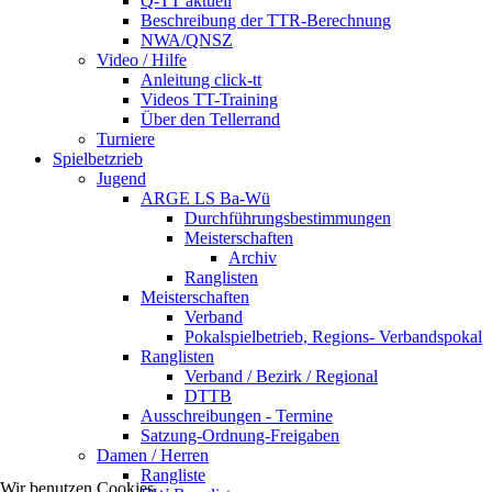
Q-TT aktuell
Beschreibung der TTR-Berechnung
NWA/QNSZ
Video / Hilfe
Anleitung click-tt
Videos TT-Training
Über den Tellerrand
Turniere
Spielbetzrieb
Jugend
ARGE LS Ba-Wü
Durchführungsbestimmungen
Meisterschaften
Archiv
Ranglisten
Meisterschaften
Verband
Pokalspielbetrieb, Regions- Verbandspokal
Ranglisten
Verband / Bezirk / Regional
DTTB
Ausschreibungen - Termine
Satzung-Ordnung-Freigaben
Damen / Herren
Rangliste
Wir benutzen Cookies