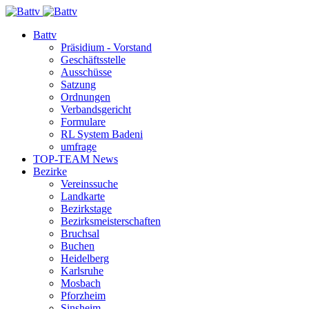
Battv
Präsidium - Vorstand
Geschäftsstelle
Ausschüsse
Satzung
Ordnungen
Verbandsgericht
Formulare
RL System Badeni
umfrage
TOP-TEAM News
Bezirke
Vereinssuche
Landkarte
Bezirkstage
Bezirksmeisterschaften
Bruchsal
Buchen
Heidelberg
Karlsruhe
Mosbach
Pforzheim
Sinsheim