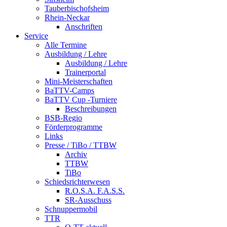
Tauberbischofsheim
Rhein-Neckar
Anschriften
Service
Alle Termine
Ausbildung / Lehre
Ausbildung / Lehre
Trainerportal
Mini-Meisterschaften
BaTTV-Camps
BaTTV Cup -Turniere
Beschreibungen
BSB-Regio
Förderprogramme
Links
Presse / TiBo / TTBW
Archiv
TTBW
TiBo
Schiedsrichterwesen
R.O.S.A. F.A.S.S.
SR-Ausschuss
Schnuppermobil
TTR