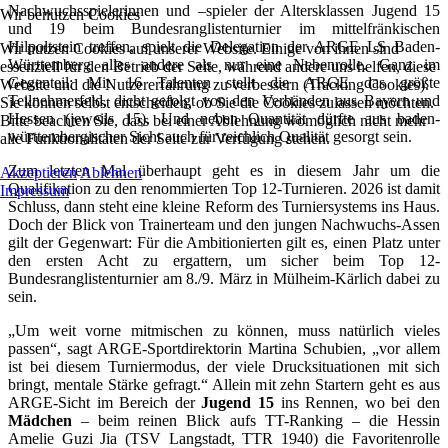
Nachwuchsspielerinnen und –spieler der Altersklassen Jugend 15
Wir benutzen Cookies
und 19 beim Bundesranglistenturnier im mittelfränkischen
Hilpoltstein treffen, spielt die Delegation der ARGE LS Baden-
Wir nutzen Cookies auf unserer Website. Einige von ihnen sind
Württemberg alles andere als nur eine Nebenrolle. Ganz im
essenziell für den Betrieb der Seite, während andere uns helfen, diese
Gegenteil: Mit 16 Talenten stellt die ARGE das größte
Website und die Nutzererfahrung zu verbessern (Tracking Cookies).
Teilnehmerfeld, dicht gefolgt von den Verbänden aus Bayern und
Sie können selbst entscheiden, ob Sie die Cookies zulassen möchten.
Hessen (jeweils 15). Und neben Quantität dürfte aus baden-
Bitte beachten Sie, dass bei einer Ablehnung womöglich nicht mehr
württembergischer Sicht auch für reichlich Qualität gesorgt sein.
alle Funktionalitäten der Seite zur Verfügung stehen.
Zum letzten Mal überhaupt geht es in diesem Jahr um die
Akzeptieren
Ablehnen
Qualifikation zu den renommierten Top 12-Turnieren. 2026 ist damit
Impressum
Schluss, dann steht eine kleine Reform des Turniersystems ins Haus.
Doch der Blick von Trainerteam und den jungen Nachwuchs-Assen
gilt der Gegenwart: Für die Ambitionierten gilt es, einen Platz unter
den ersten Acht zu ergattern, um sicher beim Top 12-
Bundesranglistenturnier am 8./9. März in Mülheim-Kärlich dabei zu
sein.
„Um weit vorne mitmischen zu können, muss natürlich vieles
passen“, sagt ARGE-Sportdirektorin Martina Schubien, „vor allem
ist bei diesem Turniermodus, der viele Drucksituationen mit sich
bringt, mentale Stärke gefragt.“ Allein mit zehn Startern geht es aus
ARGE-Sicht im Bereich der
Jugend 15
ins Rennen, wo bei den
Mädchen
– beim reinen Blick aufs TT-Ranking – die Hessin
Amelie Guzi Jia (TSV Langstadt, TTR 1940) die Favoritenrolle