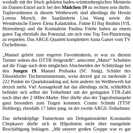
weshalb mit der frisch gekürten baden-württembergischen Meisterin
im Damen-Einzel auch bei den
Mädchen 19
zu rechnen sein dürfte.
Topfavoritinnen in diesem Wettbewerb sind allerdings die Hessin
Lorena Morsch, die Saarländerin Lisa Wang sowie die
Westdeutsche Eireen Elena Kalaitzidou. Fatme El Haj Ibrahim (VfL
Herrenberg) und die Korntalerin Paulina Friebe haben an einem
guten Tag ebenfalls das Potenzial, um sich eine Top Ten-Platzierung
zu erspielen. Das ARGE-Quartett komplettiert Anna Gaiser vom TV
Öschelbronn.
„Manuel gehört zum engeren Favoritenkreis, er war zu diesem
Turnier seitens des DTTB freigestellt“, antwortet „Matze“ Schubien
auf die Frage nach dem möglichen Abschneiden der Schützlinge bei
den
Jungen 19
. Manuel Prohaska (SC Staig), Schüler des
Düsseldorfer Tischtennisinternats, weist derzeit gut zu merkende 2
222 Punkte im Quartalsranking auf, kein anderer im Wettbewerb hat
derzeit mehr. Viel Aussagekraft hat das allerdings nicht, schließlich
befindet sich selbst der Teilnehmer mit der geringsten TTR-Zahl
noch über der 2 000er-Marke. Hier dürfte also der Tagesformaspekt
ganz besonders zum Tragen kommen. Cosmo Schmitt (TTSF
Hohberg), ebenfalls 17 Jahre jung, ist der zweite ARGE-Teilnehmer.
Das siebenköpfige Trainerteam um Delegationsleiter Konstantin
Chepkasov dürfte sich in Hilpoltstein nicht über mangelnde
Beschäftigung beklagen. „Mit unserer großen Gruppe war es gar