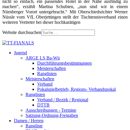
nicht so einfach, ein passendes Hotel in der Nähe ausfindig zu
machen“, erzählt Martina Schubien, „nun sind wir in einem
Nürnberger Vorort untergebracht.“ Mit Oberschiedsrichter Werner
Nüssle vom VfL Oberjettingen stellt der Tischtennisverband einen
weiteren Vertreter bei dieser hochkarätigen
Website durchsuchen
Jugend
ARGE LS Ba-Wü
Durchführungsbestimmungen
Meisterschaften
Ranglisten
Meisterschaften
Verband
Pokalspielbetrieb, Regions- Verbandspokal
Ranglisten
Verband / Bezirk / Regional
DTTB
Ausschreibungen - Termine
Satzung-Ordnung-Freigaben
Damen / Herren
Rangliste