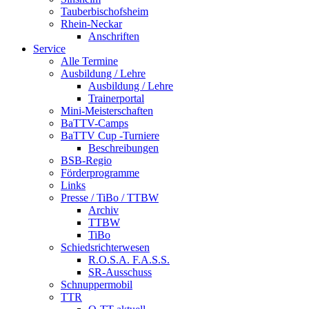
Tauberbischofsheim
Rhein-Neckar
Anschriften
Service
Alle Termine
Ausbildung / Lehre
Ausbildung / Lehre
Trainerportal
Mini-Meisterschaften
BaTTV-Camps
BaTTV Cup -Turniere
Beschreibungen
BSB-Regio
Förderprogramme
Links
Presse / TiBo / TTBW
Archiv
TTBW
TiBo
Schiedsrichterwesen
R.O.S.A. F.A.S.S.
SR-Ausschuss
Schnuppermobil
TTR