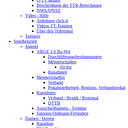
Q-TT aktuell
Beschreibung der TTR-Berechnung
NWA/QNSZ
Video / Hilfe
Anleitung click-tt
Videos TT-Training
Über den Tellerrand
Turniere
Spielbetzrieb
Jugend
ARGE LS Ba-Wü
Durchführungsbestimmungen
Meisterschaften
Archiv
Ranglisten
Meisterschaften
Verband
Pokalspielbetrieb, Regions- Verbandspokal
Ranglisten
Verband / Bezirk / Regional
DTTB
Ausschreibungen - Termine
Satzung-Ordnung-Freigaben
Damen / Herren
Rangliste