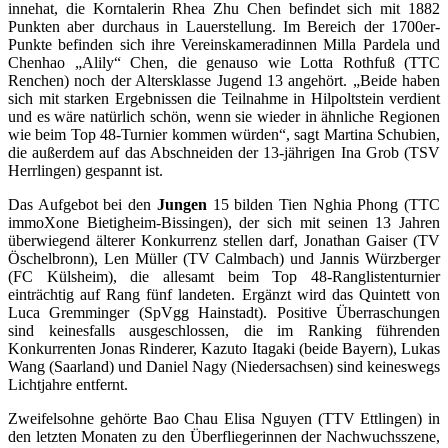
innehat, die Korntalerin Rhea Zhu Chen befindet sich mit 1882
Punkten aber durchaus in Lauerstellung. Im Bereich der 1700er-
Punkte befinden sich ihre Vereinskameradinnen Milla Pardela und
Chenhao „Alily“ Chen, die genauso wie Lotta Rothfuß (TTC
Renchen) noch der Altersklasse Jugend 13 angehört. „Beide haben
sich mit starken Ergebnissen die Teilnahme in Hilpoltstein verdient
und es wäre natürlich schön, wenn sie wieder in ähnliche Regionen
wie beim Top 48-Turnier kommen würden“, sagt Martina Schubien,
die außerdem auf das Abschneiden der 13-jährigen Ina Grob (TSV
Herrlingen) gespannt ist.
Das Aufgebot bei den
Jungen
15 bilden Tien Nghia Phong (TTC
immoXone Bietigheim-Bissingen), der sich mit seinen 13 Jahren
überwiegend älterer Konkurrenz stellen darf, Jonathan Gaiser (TV
Öschelbronn), Len Müller (TV Calmbach) und Jannis Würzberger
(FC Külsheim), die allesamt beim Top 48-Ranglistenturnier
einträchtig auf Rang fünf landeten. Ergänzt wird das Quintett von
Luca Gremminger (SpVgg Hainstadt). Positive Überraschungen
sind keinesfalls ausgeschlossen, die im Ranking führenden
Konkurrenten Jonas Rinderer, Kazuto Itagaki (beide Bayern), Lukas
Wang (Saarland) und Daniel Nagy (Niedersachsen) sind keineswegs
Lichtjahre entfernt.
Zweifelsohne gehörte Bao Chau Elisa Nguyen (TTV Ettlingen) in
den letzten Monaten zu den Überfliegerinnen der Nachwuchsszene,