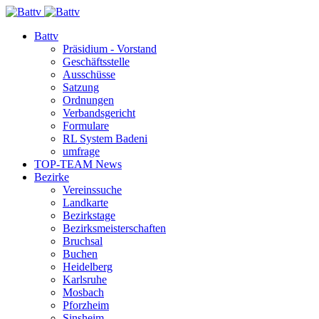
Battv
Präsidium - Vorstand
Geschäftsstelle
Ausschüsse
Satzung
Ordnungen
Verbandsgericht
Formulare
RL System Badeni
umfrage
TOP-TEAM News
Bezirke
Vereinssuche
Landkarte
Bezirkstage
Bezirksmeisterschaften
Bruchsal
Buchen
Heidelberg
Karlsruhe
Mosbach
Pforzheim
Sinsheim