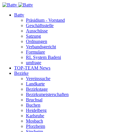
Battv
Präsidium - Vorstand
Geschäftsstelle
Ausschüsse
Satzung
Ordnungen
Verbandsgericht
Formulare
RL System Badeni
umfrage
TOP-TEAM News
Bezirke
Vereinssuche
Landkarte
Bezirkstage
Bezirksmeisterschaften
Bruchsal
Buchen
Heidelberg
Karlsruhe
Mosbach
Pforzheim
Sinsheim