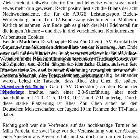
Ziele erreicht, teilweise übertroffen und teilweise wäre sogar noch
etwas mehr drin gewesen: Recht positiv liest sich die Bilanz der acht
Nachwuchstalente, die für die ARGE Leistungssport Baden-
Württemberg beim Top 12-Bundesranglistenturnier in Mülheim-
Kärlich teilnahmen. Am Ende gab es gleich drei Mal Edelmetall für
die jungen Akteure – und dies in drei verschiedenen Konkurrenzen.
Wir benutzen Cookies
Bei den
Mädchen 15
schnappte Rhea Zhu Chen (TSV Korntal) der
Bayerin Anna Walter den dritten Platz vor der Nase weg. Am Ende
Wir nutzen Cookies auf unserer Website. Einige von ihnen sind
wies die 14-Jährige, die im Erwachsenenbereich für Drittliga-
essenziell für den Betrieb der Seite, während andere uns helfen, diese
Tabellenführer DJK Sportbund Stuttgart an den Tisch geht, zwar mit
Website und die Nutzererfahrung zu verbessern (Tracking Cookies).
8:3 Spielen und 28:14 Sätzen die identische Bilanz auf wie ihre
Sie können selbst entscheiden, ob Sie die Cookies zulassen möchten.
Konkurrentin, war aber im Ballverhältnis um genau sechs Bälle
Bitte beachten Sie, dass bei einer Ablehnung womöglich nicht mehr
besser. Wie nah die Topspielerinnen leistungsmäßig beieinander
alle Funktionalitäten der Seite zur Verfügung stehen.
waren, belegt die Tatsache, dass Rhea Zhu Chen die spätere
Akzeptieren
Ablehnen
Siegerin Eva Xintian Gao (TSV Oberstdorf) an den Rand der
Impressum
Niederlage brachte, nach einer 2:0-Satzführung aber noch
hauchdünn mit 11:9, 11:5, 11:13, 10:12 und 7:11 unterlag. Durch
diese starke Platzierung ist Rhea Zhu Chen sicher bei den
Deutschen Meisterschaften der Jugend 19 im Rahmen der TT-Finals
dabei.
Richtig groß war die Vorfreude auf das hochkarätige Turnier bei
Milla Pardela, die zwei Tage vor der Veranstaltung von der Absage
einer Spielerin aus Bayern erfuhr und so doch noch in den Genuss