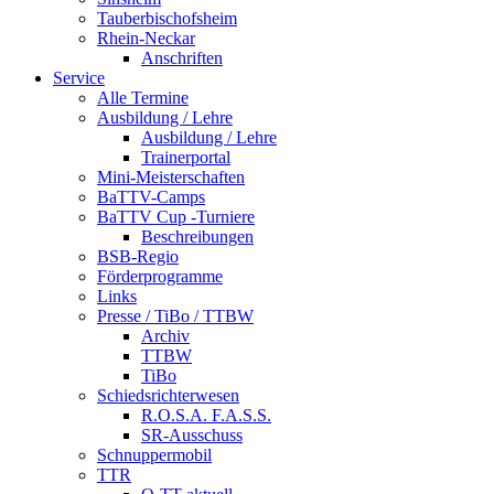
Tauberbischofsheim
Rhein-Neckar
Anschriften
Service
Alle Termine
Ausbildung / Lehre
Ausbildung / Lehre
Trainerportal
Mini-Meisterschaften
BaTTV-Camps
BaTTV Cup -Turniere
Beschreibungen
BSB-Regio
Förderprogramme
Links
Presse / TiBo / TTBW
Archiv
TTBW
TiBo
Schiedsrichterwesen
R.O.S.A. F.A.S.S.
SR-Ausschuss
Schnuppermobil
TTR