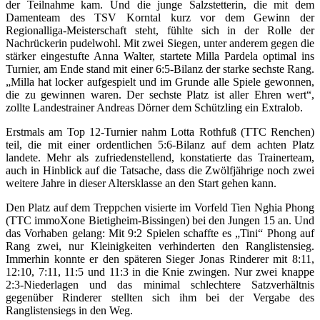
der Teilnahme kam. Und die junge Salzstetterin, die mit dem
Damenteam des TSV Korntal kurz vor dem Gewinn der
Regionalliga-Meisterschaft steht, fühlte sich in der Rolle der
Nachrückerin pudelwohl. Mit zwei Siegen, unter anderem gegen die
stärker eingestufte Anna Walter, startete Milla Pardela optimal ins
Turnier, am Ende stand mit einer 6:5-Bilanz der starke sechste Rang.
„Milla hat locker aufgespielt und im Grunde alle Spiele gewonnen,
die zu gewinnen waren. Der sechste Platz ist aller Ehren wert“,
zollte Landestrainer Andreas Dörner dem Schützling ein Extralob.
Erstmals am Top 12-Turnier nahm Lotta Rothfuß (TTC Renchen)
teil, die mit einer ordentlichen 5:6-Bilanz auf dem achten Platz
landete. Mehr als zufriedenstellend, konstatierte das Trainerteam,
auch in Hinblick auf die Tatsache, dass die Zwölfjährige noch zwei
weitere Jahre in dieser Altersklasse an den Start gehen kann.
Den Platz auf dem Treppchen visierte im Vorfeld Tien Nghia Phong
(TTC immoXone Bietigheim-Bissingen) bei den Jungen 15 an. Und
das Vorhaben gelang: Mit 9:2 Spielen schaffte es „Tini“ Phong auf
Rang zwei, nur Kleinigkeiten verhinderten den Ranglistensieg.
Immerhin konnte er den späteren Sieger Jonas Rinderer mit 8:11,
12:10, 7:11, 11:5 und 11:3 in die Knie zwingen. Nur zwei knappe
2:3-Niederlagen und das minimal schlechtere Satzverhältnis
gegenüber Rinderer stellten sich ihm bei der Vergabe des
Ranglistensiegs in den Weg.