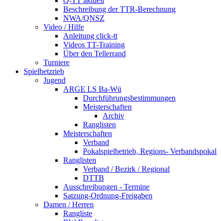
Q-TT aktuell
Beschreibung der TTR-Berechnung
NWA/QNSZ
Video / Hilfe
Anleitung click-tt
Videos TT-Training
Über den Tellerrand
Turniere
Spielbetzrieb
Jugend
ARGE LS Ba-Wü
Durchführungsbestimmungen
Meisterschaften
Archiv
Ranglisten
Meisterschaften
Verband
Pokalspielbetrieb, Regions- Verbandspokal
Ranglisten
Verband / Bezirk / Regional
DTTB
Ausschreibungen - Termine
Satzung-Ordnung-Freigaben
Damen / Herren
Rangliste