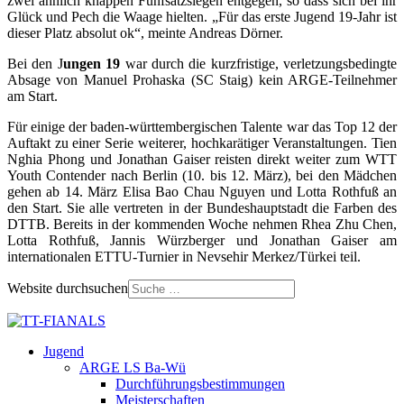
zwei ähnlich knappen Fünfsatzsiegen entgegen, so dass sich bei ihr
Glück und Pech die Waage hielten. „Für das erste Jugend 19-Jahr ist
dieser Platz absolut ok“, meinte Andreas Dörner.
Bei den J
ungen 19
war durch die kurzfristige, verletzungsbedingte
Absage von Manuel Prohaska (SC Staig) kein ARGE-Teilnehmer
am Start.
Für einige der baden-württembergischen Talente war das Top 12 der
Auftakt zu einer Serie weiterer, hochkarätiger Veranstaltungen. Tien
Nghia Phong und Jonathan Gaiser reisten direkt weiter zum WTT
Youth Contender nach Berlin (10. bis 12. März), bei den Mädchen
gehen ab 14. März Elisa Bao Chau Nguyen und Lotta Rothfuß an
den Start. Sie alle vertreten in der Bundeshauptstadt die Farben des
DTTB. Bereits in der kommenden Woche nehmen Rhea Zhu Chen,
Lotta Rothfuß, Jannis Würzberger und Jonathan Gaiser am
internationalen ETTU-Turnier in Nevsehir Merkez/Türkei teil.
Website durchsuchen
Jugend
ARGE LS Ba-Wü
Durchführungsbestimmungen
Meisterschaften