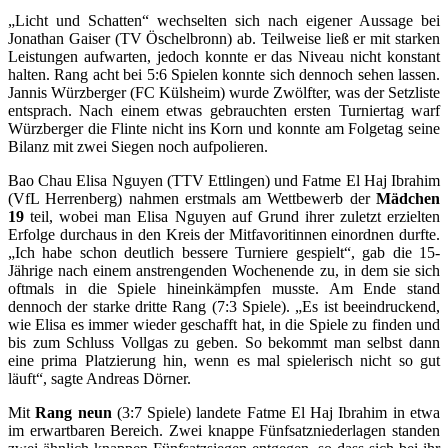
„Licht und Schatten“ wechselten sich nach eigener Aussage bei
Jonathan Gaiser (TV Öschelbronn) ab. Teilweise ließ er mit starken
Leistungen aufwarten, jedoch konnte er das Niveau nicht konstant
halten. Rang acht bei 5:6 Spielen konnte sich dennoch sehen lassen.
Jannis Würzberger (FC Külsheim) wurde Zwölfter, was der Setzliste
entsprach. Nach einem etwas gebrauchten ersten Turniertag warf
Würzberger die Flinte nicht ins Korn und konnte am Folgetag seine
Bilanz mit zwei Siegen noch aufpolieren.
Bao Chau Elisa Nguyen (TTV Ettlingen) und Fatme El Haj Ibrahim
(VfL Herrenberg) nahmen erstmals am Wettbewerb der
Mädchen
19
teil, wobei man Elisa Nguyen auf Grund ihrer zuletzt erzielten
Erfolge durchaus in den Kreis der Mitfavoritinnen einordnen durfte.
„Ich habe schon deutlich bessere Turniere gespielt“, gab die 15-
Jährige nach einem anstrengenden Wochenende zu, in dem sie sich
oftmals in die Spiele hineinkämpfen musste. Am Ende stand
dennoch der starke dritte Rang (7:3 Spiele). „Es ist beeindruckend,
wie Elisa es immer wieder geschafft hat, in die Spiele zu finden und
bis zum Schluss Vollgas zu geben. So bekommt man selbst dann
eine prima Platzierung hin, wenn es mal spielerisch nicht so gut
läuft“, sagte Andreas Dörner.
Mit
Rang neun
(3:7 Spiele) landete Fatme El Haj Ibrahim in etwa
im erwartbaren Bereich. Zwei knappe Fünfsatzniederlagen standen