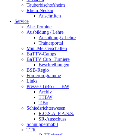
Tauberbischofsheim
Rhein-Neckar
Anschriften
Service
Alle Termine
Ausbildung / Lehre
Ausbildung / Lehre
Trainerportal
Mini-Meisterschaften
BaTTV-Camps
BaTTV Cup -Turniere
Beschreibungen
BSB-Regio
Förderprogramme
Links
Presse / TiBo / TTBW
Archiv
TTBW
TiBo
Schiedsrichterwesen
R.O.S.A. F.A.S.S.
SR-Ausschuss
Schnuppermobil
TTR