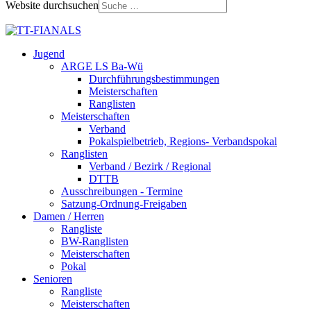
Website durchsuchen
Jugend
ARGE LS Ba-Wü
Durchführungsbestimmungen
Meisterschaften
Ranglisten
Meisterschaften
Verband
Pokalspielbetrieb, Regions- Verbandspokal
Ranglisten
Verband / Bezirk / Regional
DTTB
Ausschreibungen - Termine
Satzung-Ordnung-Freigaben
Damen / Herren
Rangliste
BW-Ranglisten
Meisterschaften
Pokal
Senioren
Rangliste
Meisterschaften