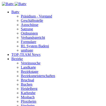
Battv
Präsidium - Vorstand
Geschäftsstelle
Ausschüsse
Satzung
Ordnungen
Verbandsgericht
Formulare
RL System Badeni
umfrage
TOP-TEAM News
Bezirke
Vereinssuche
Landkarte
Bezirkstage
Bezirksmeisterschaften
Bruchsal
Buchen
Heidelberg
Karlsruhe
Mosbach
Pforzheim
Sinsheim