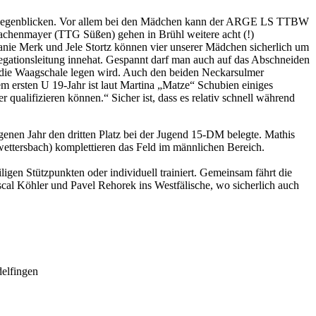
ntgegenblicken. Vor allem bei den Mädchen kann der ARGE LS TTBW
Lachenmayer (TTG Süßen) gehen in Brühl weitere acht (!)
nie Merk und Jele Stortz können vier unserer Mädchen sicherlich um
legationsleitung innehat. Gespannt darf man auch auf das Abschneiden
n die Waagschale legen wird. Auch den beiden Neckarsulmer
ersten U 19-Jahr ist laut Martina „Matze“ Schubien einiges
r qualifizieren können.“ Sicher ist, dass es relativ schnell während
genen Jahr den dritten Platz bei der Jugend 15-DM belegte. Mathis
tersbach) komplettieren das Feld im männlichen Bereich.
en Stützpunkten oder individuell trainiert. Gemeinsam fährt die
al Köhler und Pavel Rehorek ins Westfälische, wo sicherlich auch