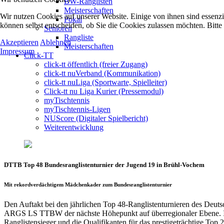
BW-Ranglisten
Meisterschaften
Wir nutzen Cookies auf unserer Website. Einige von ihnen sind essenzi
Pokal
können selbst entscheiden, ob Sie die Cookies zulassen möchten. Bitte
Senioren
Rangliste
Akzeptieren
Ablehnen
Meisterschaften
Impressum
Click-TT
click-tt öffentlich (freier Zugang)
click-tt nuVerband (Kommunikation)
click-tt nuLiga (Sportwarte, Spielleiter)
Click-tt nu Liga Kurier (Pressemodul)
myTischtennis
myTischtennis-Ligen
NUScore (Digitaler Spielbericht)
Weiterentwicklung
DTTB Top 48 Bundesranglistenturnier der Jugend 19 in Brühl-Vochem
Mit rekordverdächtigem Mädchenkader zum Bundesranglistenturnier
Den Auftakt bei den jährlichen Top 48-Ranglistenturnieren des Deu
ARGS LS TTBW der nächste Höhepunkt auf überregionaler Ebene. Im 
Ranglistensieger und die Qualifikanten für das prestigeträchtige Top 2