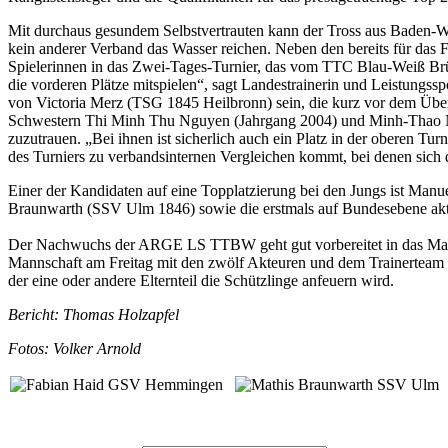
Mit durchaus gesundem Selbstvertrauten kann der Tross aus Bade
kein anderer Verband das Wasser reichen. Neben den bereits für das
Spielerinnen in das Zwei-Tages-Turnier, das vom TTC Blau-Weiß Brü
die vorderen Plätze mitspielen“, sagt Landestrainerin und Leistungs
von Victoria Merz (TSG 1845 Heilbronn) sein, die kurz vor dem Über
Schwestern Thi Minh Thu Nguyen (Jahrgang 2004) und Minh-Thao Ngu
zuzutrauen. „Bei ihnen ist sicherlich auch ein Platz in der oberen Turn
des Turniers zu verbandsinternen Vergleichen kommt, bei denen sich
Einer der Kandidaten auf eine Topplatzierung bei den Jungs ist Manu
Braunwarth (SSV Ulm 1846) sowie die erstmals auf Bundesebene ak
Der Nachwuchs der ARGE LS TTBW geht gut vorbereitet in das Mammutt
Mannschaft am Freitag mit den zwölf Akteuren und dem Trainerteam m
der eine oder andere Elternteil die Schützlinge anfeuern wird.
Bericht: Thomas Holzapfel
Fotos: Volker Arnold