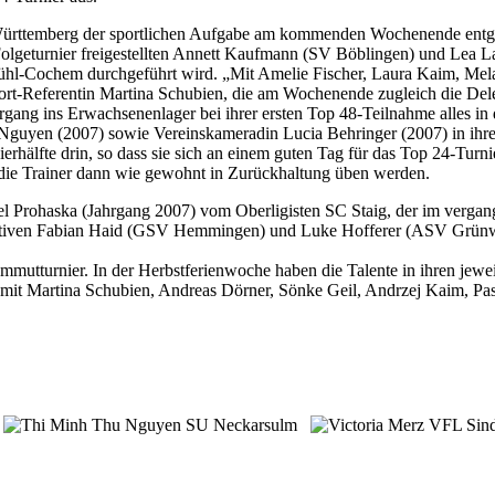
n-Württemberg der sportlichen Aufgabe am kommenden Wochenende e
 Folgeturnier freigestellten Annett Kaufmann (SV Böblingen) und Lea 
hl-Cochem durchgeführt wird. „Mit Amelie Fischer, Laura Kaim, Mela
sport-Referentin Martina Schubien, die am Wochenende zugleich die De
gang ins Erwachsenenlager bei ihrer ersten Top 48-Teilnahme alles i
yen (2007) sowie Vereinskameradin Lucia Behringer (2007) in ihrem 
ierhälfte drin, so dass sie sich an einem guten Tag für das Top 24-Turnie
 die Trainer dann wie gewohnt in Zurückhaltung üben werden.
el Prohaska (Jahrgang 2007) vom Oberligisten SC Staig, der im vergan
tiven Fabian Haid (GSV Hemmingen) und Luke Hofferer (ASV Grünwet
urnier. In der Herbstferienwoche haben die Talente in ihren jeweilig
it Martina Schubien, Andreas Dörner, Sönke Geil, Andrzej Kaim, Pasc