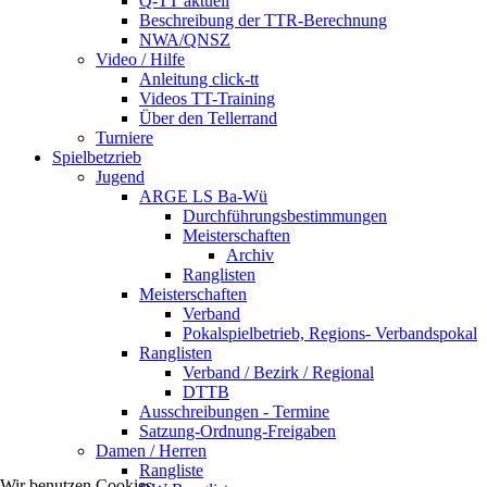
Q-TT aktuell
Beschreibung der TTR-Berechnung
NWA/QNSZ
Video / Hilfe
Anleitung click-tt
Videos TT-Training
Über den Tellerrand
Turniere
Spielbetzrieb
Jugend
ARGE LS Ba-Wü
Durchführungsbestimmungen
Meisterschaften
Archiv
Ranglisten
Meisterschaften
Verband
Pokalspielbetrieb, Regions- Verbandspokal
Ranglisten
Verband / Bezirk / Regional
DTTB
Ausschreibungen - Termine
Satzung-Ordnung-Freigaben
Damen / Herren
Rangliste
Wir benutzen Cookies