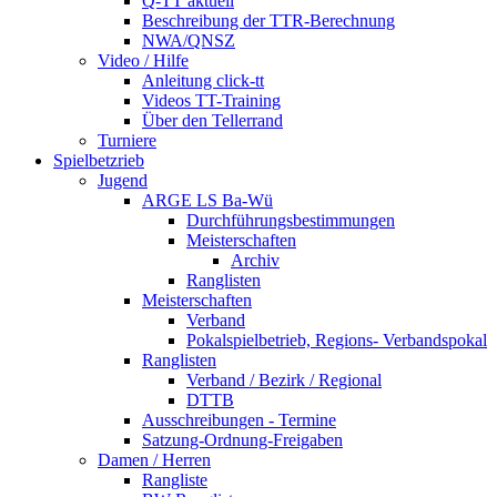
Q-TT aktuell
Beschreibung der TTR-Berechnung
NWA/QNSZ
Video / Hilfe
Anleitung click-tt
Videos TT-Training
Über den Tellerrand
Turniere
Spielbetzrieb
Jugend
ARGE LS Ba-Wü
Durchführungsbestimmungen
Meisterschaften
Archiv
Ranglisten
Meisterschaften
Verband
Pokalspielbetrieb, Regions- Verbandspokal
Ranglisten
Verband / Bezirk / Regional
DTTB
Ausschreibungen - Termine
Satzung-Ordnung-Freigaben
Damen / Herren
Rangliste