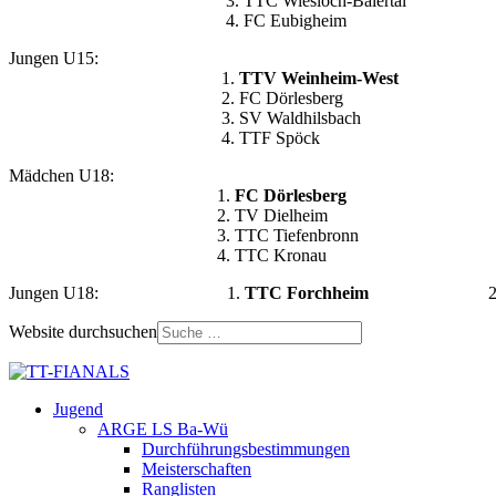
3. TTC Wiesloch-Baiertal
4. FC Eubigheim
Jungen U15:
1.
TTV Weinheim-West
2. FC Dörlesberg
3. SV Waldhilsbach
4. TTF Spöck
Mädchen U18:
1.
FC Dörlesberg
2. TV Dielheim
3. TTC Tiefenbronn
4. TTC Kronau
Jungen U18: 1.
TTC Forchheim
Website durchsuchen
Jugend
ARGE LS Ba-Wü
Durchführungsbestimmungen
Meisterschaften
Ranglisten