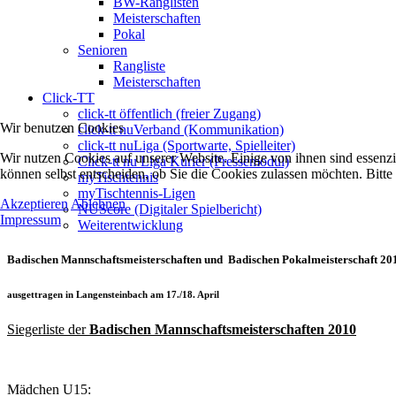
BW-Ranglisten
Meisterschaften
Pokal
Senioren
Rangliste
Meisterschaften
Click-TT
click-tt öffentlich (freier Zugang)
Wir benutzen Cookies
click-tt nuVerband (Kommunikation)
click-tt nuLiga (Sportwarte, Spielleiter)
Wir nutzen Cookies auf unserer Website. Einige von ihnen sind essenzi
Click-tt nu Liga Kurier (Pressemodul)
können selbst entscheiden, ob Sie die Cookies zulassen möchten. Bitte
myTischtennis
myTischtennis-Ligen
Akzeptieren
Ablehnen
NUScore (Digitaler Spielbericht)
Impressum
Weiterentwicklung
Badischen Mannschaftsmeisterschaften und Badischen Pokalmeisterschaft 20
ausgettragen in Langensteinbach am 17./18. April
Siegerliste der
Badischen Mannschaftsmeisterschaften 2010
Mädchen U15: