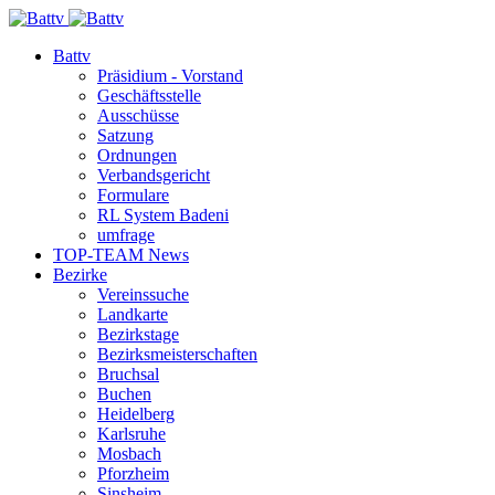
Battv
Präsidium - Vorstand
Geschäftsstelle
Ausschüsse
Satzung
Ordnungen
Verbandsgericht
Formulare
RL System Badeni
umfrage
TOP-TEAM News
Bezirke
Vereinssuche
Landkarte
Bezirkstage
Bezirksmeisterschaften
Bruchsal
Buchen
Heidelberg
Karlsruhe
Mosbach
Pforzheim
Sinsheim