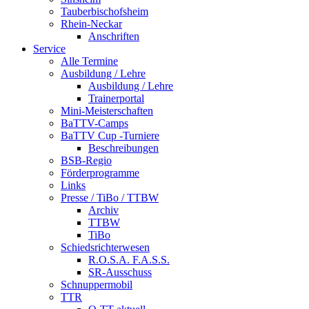
Tauberbischofsheim
Rhein-Neckar
Anschriften
Service
Alle Termine
Ausbildung / Lehre
Ausbildung / Lehre
Trainerportal
Mini-Meisterschaften
BaTTV-Camps
BaTTV Cup -Turniere
Beschreibungen
BSB-Regio
Förderprogramme
Links
Presse / TiBo / TTBW
Archiv
TTBW
TiBo
Schiedsrichterwesen
R.O.S.A. F.A.S.S.
SR-Ausschuss
Schnuppermobil
TTR