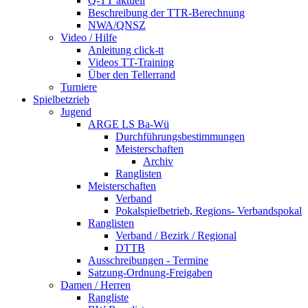
Q-TT aktuell
Beschreibung der TTR-Berechnung
NWA/QNSZ
Video / Hilfe
Anleitung click-tt
Videos TT-Training
Über den Tellerrand
Turniere
Spielbetzrieb
Jugend
ARGE LS Ba-Wü
Durchführungsbestimmungen
Meisterschaften
Archiv
Ranglisten
Meisterschaften
Verband
Pokalspielbetrieb, Regions- Verbandspokal
Ranglisten
Verband / Bezirk / Regional
DTTB
Ausschreibungen - Termine
Satzung-Ordnung-Freigaben
Damen / Herren
Rangliste