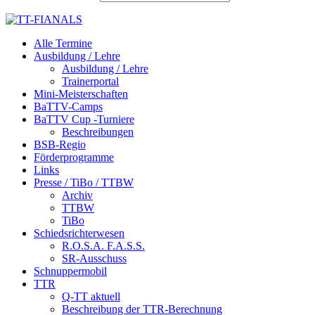
Alle Termine
Ausbildung / Lehre
Ausbildung / Lehre
Trainerportal
Mini-Meisterschaften
BaTTV-Camps
BaTTV Cup -Turniere
Beschreibungen
BSB-Regio
Förderprogramme
Links
Presse / TiBo / TTBW
Archiv
TTBW
TiBo
Schiedsrichterwesen
R.O.S.A. F.A.S.S.
SR-Ausschuss
Schnuppermobil
TTR
Q-TT aktuell
Beschreibung der TTR-Berechnung