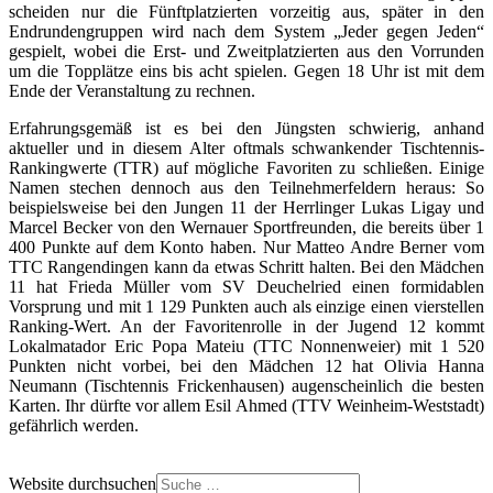
scheiden nur die Fünftplatzierten vorzeitig aus, später in den
Endrundengruppen wird nach dem System „Jeder gegen Jeden“
gespielt, wobei die Erst- und Zweitplatzierten aus den Vorrunden
um die Topplätze eins bis acht spielen. Gegen 18 Uhr ist mit dem
Ende der Veranstaltung zu rechnen.
Erfahrungsgemäß ist es bei den Jüngsten schwierig, anhand
aktueller und in diesem Alter oftmals schwankender Tischtennis-
Rankingwerte (TTR) auf mögliche Favoriten zu schließen. Einige
Namen stechen dennoch aus den Teilnehmerfeldern heraus: So
beispielsweise bei den Jungen 11 der Herrlinger Lukas Ligay und
Marcel Becker von den Wernauer Sportfreunden, die bereits über 1
400 Punkte auf dem Konto haben. Nur Matteo Andre Berner vom
TTC Rangendingen kann da etwas Schritt halten. Bei den Mädchen
11 hat Frieda Müller vom SV Deuchelried einen formidablen
Vorsprung und mit 1 129 Punkten auch als einzige einen vierstellen
Ranking-Wert. An der Favoritenrolle in der Jugend 12 kommt
Lokalmatador Eric Popa Mateiu (TTC Nonnenweier) mit 1 520
Punkten nicht vorbei, bei den Mädchen 12 hat Olivia Hanna
Neumann (Tischtennis Frickenhausen) augenscheinlich die besten
Karten. Ihr dürfte vor allem Esil Ahmed (TTV Weinheim-Weststadt)
gefährlich werden.
Website durchsuchen