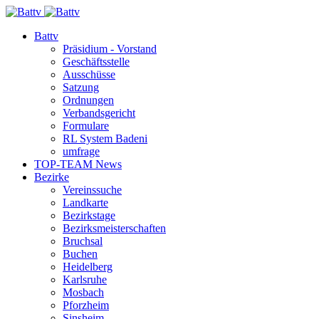
Battv
Präsidium - Vorstand
Geschäftsstelle
Ausschüsse
Satzung
Ordnungen
Verbandsgericht
Formulare
RL System Badeni
umfrage
TOP-TEAM News
Bezirke
Vereinssuche
Landkarte
Bezirkstage
Bezirksmeisterschaften
Bruchsal
Buchen
Heidelberg
Karlsruhe
Mosbach
Pforzheim
Sinsheim