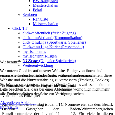
BW-Ranglisten
Meisterschaften
Pokal
Senioren
Rangliste
Meisterschaften
Click-TT
click-tt öffentlich (freier Zugang)
click-tt nuVerband (Kommunikation)
click-tt nuLiga (Sportwarte, Spielleiter)
Click-tt nu Liga Kurier (Pressemodul)
myTischtennis
myTischtennis-Ligen
NUScore (Digitaler Spielbericht)
Wir benutzen Cookies
Weiterentwicklung
Wir nutzen Cookies auf unserer Website. Einige von ihnen sind
essenziell für den Betrieb der Seite, während andere uns helfen, diese
Baden-Württembergische Ranglistenturniere Jugend 11 und 12 am 2. Mai
Website und die Nutzererfahrung zu verbessern (Tracking Cookies).
Sie können selbst entscheiden, ob Sie die Cookies zulassen möchten.
In Nonnenweier stehen die Jüngsten im Mittelpunkt
Bitte beachten Sie, dass bei einer Ablehnung womöglich nicht mehr
alle Funktionalitäten der Seite zur Verfügung stehen.
Von Thomas Holzapfel
Akzeptieren
Ablehnen
Am kommenden Samstag ist der TTC Nonnenweier aus dem Bezirk
Impressum
Ortenau Gastgeber der Baden-Württembergischen
Ranglistenturniere der Jugend 11 und 12. Für viele in diesen