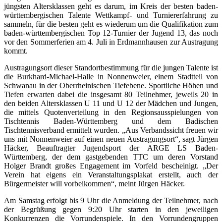
jüngsten Altersklassen geht es darum, im Kreis der besten baden-
württembergischen Talente Wettkampf- und Turniererfahrung zu
sammeln, für die besten geht es wiederum um die Qualifikation zum
baden-württembergischen Top 12-Turnier der Jugend 13, das noch
vor den Sommerferien am 4. Juli in Erdmannhausen zur Austragung
kommt.
Austragungsort dieser Standortbestimmung für die jungen Talente ist
die Burkhard-Michael-Halle in Nonnenweier, einem Stadtteil von
Schwanau in der Oberrheinischen Tiefebene. Sportliche Höhen und
Tiefen erwarten dabei die insgesamt 80 Teilnehmer, jeweils 20 in
den beiden Altersklassen U 11 und U 12 der Mädchen und Jungen,
die mittels Quotenverteilung in den Regionsausspielungen von
Tischtennis Baden-Württemberg und dem Badischen
Tischtennisverband ermittelt wurden. „Aus Verbandssicht freuen wir
uns mit Nonnenweier auf einen neuen Austragungsort“, sagt Jürgen
Häcker, Beauftragter Jugendsport der ARGE LS Baden-
Württemberg, der dem gastgebenden TTC um deren Vorstand
Holger Brandt großes Engagement im Vorfeld bescheinigt. „Der
Verein hat eigens ein Veranstaltungsplakat erstellt, auch der
Bürgermeister will vorbeikommen“, meint Jürgen Häcker.
Am Samstag erfolgt bis 9 Uhr die Anmeldung der Teilnehmer, nach
der Begrüßung gegen 9:20 Uhr starten in den jeweiligen
Konkurrenzen die Vorrundenspiele. In den Vorrundengruppen