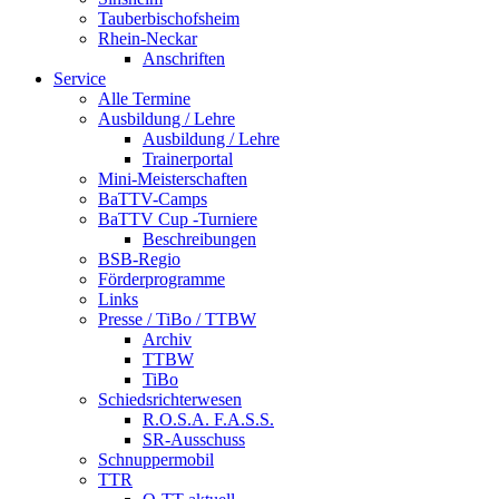
Tauberbischofsheim
Rhein-Neckar
Anschriften
Service
Alle Termine
Ausbildung / Lehre
Ausbildung / Lehre
Trainerportal
Mini-Meisterschaften
BaTTV-Camps
BaTTV Cup -Turniere
Beschreibungen
BSB-Regio
Förderprogramme
Links
Presse / TiBo / TTBW
Archiv
TTBW
TiBo
Schiedsrichterwesen
R.O.S.A. F.A.S.S.
SR-Ausschuss
Schnuppermobil
TTR