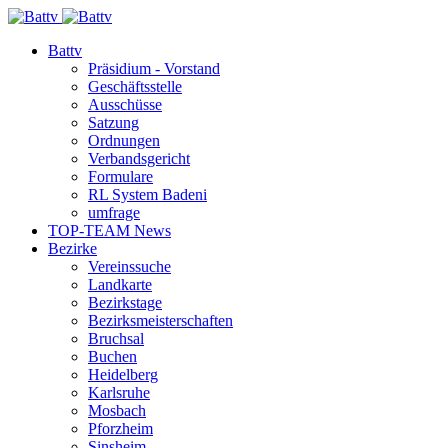
Battv
Präsidium - Vorstand
Geschäftsstelle
Ausschüsse
Satzung
Ordnungen
Verbandsgericht
Formulare
RL System Badeni
umfrage
TOP-TEAM News
Bezirke
Vereinssuche
Landkarte
Bezirkstage
Bezirksmeisterschaften
Bruchsal
Buchen
Heidelberg
Karlsruhe
Mosbach
Pforzheim
Sinsheim