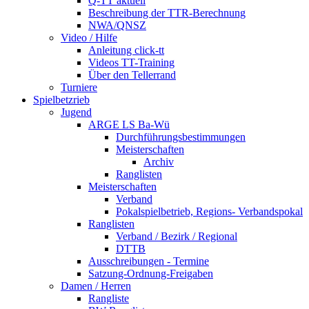
Q-TT aktuell
Beschreibung der TTR-Berechnung
NWA/QNSZ
Video / Hilfe
Anleitung click-tt
Videos TT-Training
Über den Tellerrand
Turniere
Spielbetzrieb
Jugend
ARGE LS Ba-Wü
Durchführungsbestimmungen
Meisterschaften
Archiv
Ranglisten
Meisterschaften
Verband
Pokalspielbetrieb, Regions- Verbandspokal
Ranglisten
Verband / Bezirk / Regional
DTTB
Ausschreibungen - Termine
Satzung-Ordnung-Freigaben
Damen / Herren
Rangliste