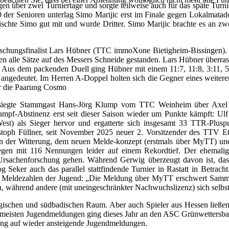
ngen über zwei Turniertage und sorgte teilweise auch für das späte T
 40 der Senioren unterlag Simo Marijic erst im Finale gegen Lokalm
ischte Simo gut mit und wurde Dritter. Simo Marijic brachte es an zwe
raschungsfinalist Lars Hübner (TTC immoXone Bietigheim-Bissingen). 
n alle Sätze auf des Messers Schneide gestanden. Lars Hübner überrasc
s dem packenden Duell ging Hübner mit einem 11:7, 11:8, 3:11, 5:11 
angedeutet. Im Herren A-Doppel holten sich die Gegner eines weitere
r die Paarung Cosmo
 siegte Stammgast Hans-Jörg Klump vom TTC Weinheim über Axel
tkampf-Abstinenz erst seit dieser Saison wieder um Punkte kämpft: 
t) als Sieger hervor und ergatterte sich insgesamt 33 TTR-Plus
toph Füllner, seit November 2025 neuer 2. Vorsitzender des TTV Ettl
an der Witterung, dem neuen Melde-konzept (erstmals über MyTT) und
gegen mit 116 Nennungen leider auf einem Rekordtief. Der ehemalig
Ursachenforschung gehen. Während Gerwig überzeugt davon ist, dass 
g Seker auch das parallel stattfindende Turnier in Rastatt in Betrach
r Meldezahlen der Jugend: „Die Meldung über MyTT erschwert Sammel
 während andere (mit uneingeschränkter Nachwuchslizenz) sich selbs
chen und südbadischen Raum. Aber auch Spieler aus Hessen ließen sic
n meisten Jugendmeldungen ging dieses Jahr an den ASC Grünwettersbac
ffnung auf wieder ansteigende Jugendmeldungen.