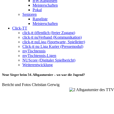
BW-Ranglisten
Meisterschaften
Pokal
Senioren
Rangliste
Meisterschaften
Click-TT
click-tt öffentlich (freier Zugang)
click-tt nuVerband (Kommunikation)
click-tt nuLiga (Sportwarte, Spielleiter)
Click-tt nu Liga Kurier (Pressemodul)
myTischtennis
myTischtennis-Ligen
NUScore (Digitaler Spielbericht)
Weiterentwicklung
Neue Sieger beim 54. Albgauturnier – wo war die Jugend?
Bericht und Fotos Christian Gerwig