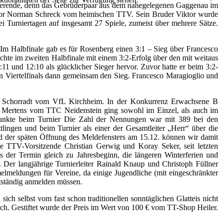
urnierende, denn das Gebrüderpaar aus dem nahegelegenen Gaggenau im
atador Norman Schreck vom heimischen TTV. Sein Bruder Viktor wurde
i Turniertagen auf insgesamt 27 Spiele, zumeist über mehrere Sätze.
Im Halbfinale gab es für Rosenberg einen 3:1 – Sieg über Francesco
hte im zweiten Halbfinale mit einem 3:2-Erfolg über den mit weitaus
und 12:10 als glücklicher Sieger hervor. Zuvor hatte er beim 3:2-
n Viertelfinals dann gemeinsam den Sieg. Francesco Maragioglio und
 Schorradt vom VfL Kirchheim. In der Konkurrenz Erwachsene B
Ulf Mertens vom TTC Neidenstein ging sowohl im Einzel, als auch im
punkte beim Turnier Die Zahl der Nennungen war mit 389 bei den
ingen und beim Turnier als einer der Gesamtleiter „Herr“ über die
 der späten Öffnung des Meldefensters am 15.12. können wir damit
e TTV-Vorsitzende Christian Gerwig und Koray Seker, seit letzten
der Termin gleich zu Jahresbeginn, die längeren Winterferien und
t. Der langjährige Turnierleiter Rainald Knaup und Christoph Füllner
meldungen für Vereine, da einige Jugendliche (mit eingeschränkter
tständig anmelden müssen.
h selbst vom fast schon traditionellen sonntäglichen Glatteis nicht
h. Gestiftet wurde der Preis im Wert von 100 € vom TT-Shop Heiler.