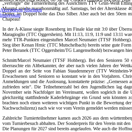
„verfolgte“ die Turnierleitung des Ausrichters TTV Grün-Weiß Ettli
Murgtal spielte marathonmäßig auf. Samstags, bei der Altersklasse
Akzeptieren
Ablehnen
Dritter, im Doppel holte das Duo Silber. Aber auch bei den 50ern m
Impressum
Chapeau!
In der A-Klasse siegte Rosenberg im Finale klar mit 3:0 über Über
Maragioglio (TTC Oggersheim). Mit 11:13, 11:9, 11:9 und 13:11 ware
mehr TTR-Punkten eingestuften Marcel Neumaier (TTSF Hohberg). Au
Sieg über Kenan Hrnic (TTC Mutschelbach) bereits seine gute Form 
Peter Beranek (TTC Oggersheim/TG Langenselbold) bezwangen hie
Schmitt/Marcel Neumaier (TTSF Hohberg). Bei den Senioren 50
überraschte ein Altbekannter, der aber nach vielen Jahren der Wet
Doppel an der Seite von Fabian Staudenmeyer (TTV Weinheim-Wes
Erwachsenen und Senioren so konstant wie in den Vorjahren. Chris
Anmeldungen und die Auslosung, konstatierte präzise: „Gemessen 
zufrieden sein“. Die Teilnehmerzahl bei den Jugendlichen lag da
November sein Nachfolger im Vereinsamt, wollen sogleich in die 
gleichzeitig stattfindende Kaderlehrgänge ein Grund sein könnten zo
brachten noch einen weiteren wichtigen Punkt in die Bewertung de
Nachwuchslizenz) nach wie vor vom Verein gemeldet werden müssen,
Zahlreiche Turnierteilnehmer kamen auch 2026 aus dem württembergis
vom Turnierbesuch abhalten. Der Sonderpreis für den Verein mit de
Die Planungen für 2027 sind bereits angelaufen. Wie auch die Ho