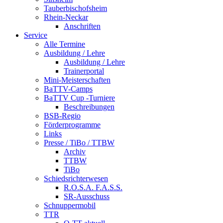
Tauberbischofsheim
Rhein-Neckar
Anschriften
Service
Alle Termine
Ausbildung / Lehre
Ausbildung / Lehre
Trainerportal
Mini-Meisterschaften
BaTTV-Camps
BaTTV Cup -Turniere
Beschreibungen
BSB-Regio
Förderprogramme
Links
Presse / TiBo / TTBW
Archiv
TTBW
TiBo
Schiedsrichterwesen
R.O.S.A. F.A.S.S.
SR-Ausschuss
Schnuppermobil
TTR