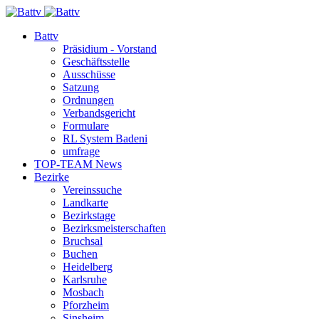
Battv
Präsidium - Vorstand
Geschäftsstelle
Ausschüsse
Satzung
Ordnungen
Verbandsgericht
Formulare
RL System Badeni
umfrage
TOP-TEAM News
Bezirke
Vereinssuche
Landkarte
Bezirkstage
Bezirksmeisterschaften
Bruchsal
Buchen
Heidelberg
Karlsruhe
Mosbach
Pforzheim
Sinsheim