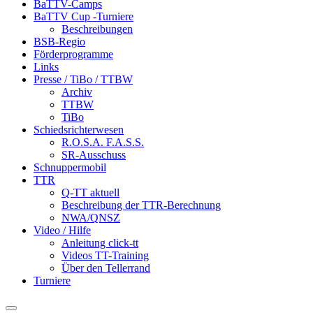
BaTTV-Camps
BaTTV Cup -Turniere
Beschreibungen
BSB-Regio
Förderprogramme
Links
Presse / TiBo / TTBW
Archiv
TTBW
TiBo
Schiedsrichterwesen
R.O.S.A. F.A.S.S.
SR-Ausschuss
Schnuppermobil
TTR
Q-TT aktuell
Beschreibung der TTR-Berechnung
NWA/QNSZ
Video / Hilfe
Anleitung click-tt
Videos TT-Training
Über den Tellerrand
Turniere