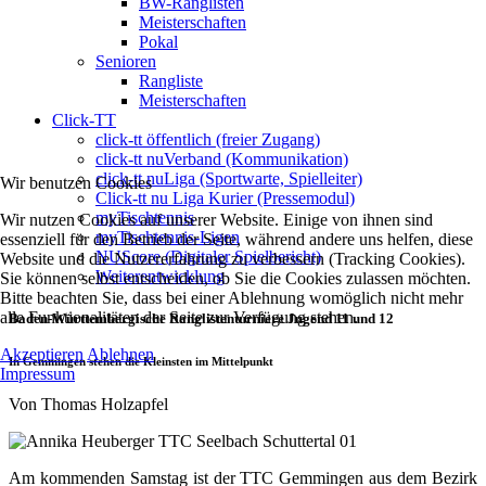
BW-Ranglisten
Meisterschaften
Pokal
Senioren
Rangliste
Meisterschaften
Click-TT
click-tt öffentlich (freier Zugang)
click-tt nuVerband (Kommunikation)
click-tt nuLiga (Sportwarte, Spielleiter)
Wir benutzen Cookies
Click-tt nu Liga Kurier (Pressemodul)
myTischtennis
Wir nutzen Cookies auf unserer Website. Einige von ihnen sind
myTischtennis-Ligen
essenziell für den Betrieb der Seite, während andere uns helfen, diese
NUScore (Digitaler Spielbericht)
Website und die Nutzererfahrung zu verbessern (Tracking Cookies).
Weiterentwicklung
Sie können selbst entscheiden, ob Sie die Cookies zulassen möchten.
Bitte beachten Sie, dass bei einer Ablehnung womöglich nicht mehr
alle Funktionalitäten der Seite zur Verfügung stehen.
Baden-Württembergische Ranglistenturniere Jugend 11 und 12
Akzeptieren
Ablehnen
In Gemmingen stehen die Kleinsten im Mittelpunkt
Impressum
Von Thomas Holzapfel
Am kommenden Samstag ist der TTC Gemmingen aus dem Bezirk