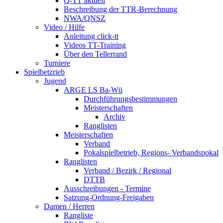
Q-TT aktuell
Beschreibung der TTR-Berechnung
NWA/QNSZ
Video / Hilfe
Anleitung click-tt
Videos TT-Training
Über den Tellerrand
Turniere
Spielbetzrieb
Jugend
ARGE LS Ba-Wü
Durchführungsbestimmungen
Meisterschaften
Archiv
Ranglisten
Meisterschaften
Verband
Pokalspielbetrieb, Regions- Verbandspokal
Ranglisten
Verband / Bezirk / Regional
DTTB
Ausschreibungen - Termine
Satzung-Ordnung-Freigaben
Damen / Herren
Rangliste