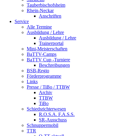
Tauberbischofsheim
Rhein-Neckar
Anschriften
Service
Alle Termine
Ausbildung / Lehre
Ausbildung / Lehre
Trainerportal
Mini-Meisterschaften
BaTTV-Camps
BaTTV Cup -Turniere
Beschreibungen
BSB-Regio
Förderprogramme
Links
Presse / TiBo / TTBW
Archiv
TTBW
TiBo
Schiedsrichterwesen
R.O.S.A. F.A.S.S.
SR-Ausschuss
Schnuppermobil
TTR