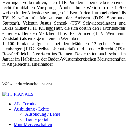
Herrlingen vorbeiführen, nach TTR-Punkten haben die beiden einen
recht formidablen Vorsprung. Ähnlich hohe Werte um die 1 300
weisen in der Altersklasse Jungen 12 Ben Enrico Hummel (ebenfalls
TV Kieselbronn), Mousa van der Smissen (DJK Sportbund
Stuttgart), Valentin Justus Schenk (TSV Schwieberdingen) und
Lukas Müller (TTF Kißlegg) auf, die sich dort in den Favoritenkreis
einreihen. Bei den Mädchen 11 ist Esil Ahmed (TTV Weinheim-
Weststadt) als einzige mit einem Wert über
1 100 Punkte aufgelistet, bei den Mädchen 12 gehen Annika
Heuberger (TTC Seelbach-Schuttertal) und Lene Albrecht (TSV
Rossfeld) leicht favorisiert ins Rennen. Beide trafen auch schon im
Januar im Halbfinale der Baden-Württembergischen Meisterschaften
in Angelbachtal aufeinander.
Website durchsuchen
Alle Termine
Ausbildung / Lehre
Ausbildung / Lehre
Trainerportal
Mini-Meisterschaften