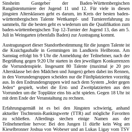
Sinsheim Gastgeber der Baden-Württembergischen
Ranglistenturniere der Jugend 11 und 12. Für viele in diesen
jüngsten Altersklassen geht es darum, im Kreis der besten baden-
württembergischen Talente Wettkampf- und Turniererfahrung zu
sammeln, für die besten geht es wiederum um die Qualifikation zum
baden-württembergischen Top 12-Turnier der Jugend 13, das am 5.
Juli in Weingarten (ebenfalls Baden) zur Austragung kommt.
Austragungsort dieser Standortbestimmung für die jungen Talente ist
die Kraichgauhalle in Gemmingen im Landkreis Heilbronn. Am
Samstag erfolgt bis 9 Uhr die Anmeldung der Teilnehmer, nach der
Begrüßung gegen 9:20 Uhr starten in den jeweiligen Konkurrenzen
die Vorrundenspiele. Insgesamt 80 Talente (maximal je 20 pro
Altersklasse bei den Mädchen und Jungen) gehen dabei ins Rennen,
in den Vorrundengruppen scheiden nur die Fünftplatzierten vorzeitig
aus. In den Endrundengruppen wird nach dem System „Jeder gegen
Jeden“ gespielt, wobei die Erst- und Zweitplatzierten aus den
Vorrunden um die Topplätze eins bis acht spielen. Gegen 18 Uhr ist
mit dem Ende der Veranstaltung zu rechnen.
Erfahrungsgemäß ist es bei den Jüngsten schwierig, anhand
aktueller Tischtennis-Rankingwerte (TTR) auf mögliche Favoriten
zu schließen. Allerdings stechen einige Namen aus der
Teilnehmerliste hervor: Bei den Jungen 11 dürfte kein Weg am
Kieselbronner Joshua von Wobeser und an Lukas Ligay vom TSV