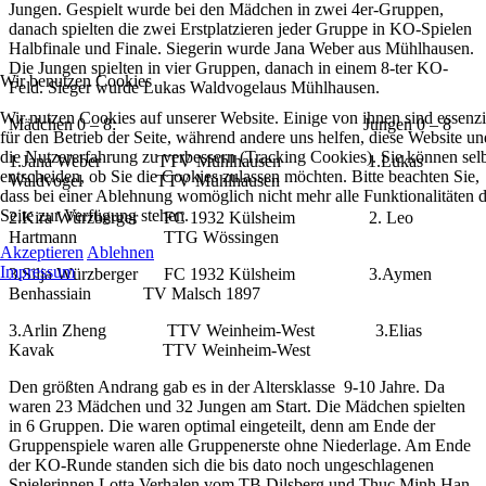
Jungen. Gespielt wurde bei den Mädchen in zwei 4er-Gruppen,
danach spielten die zwei Erstplatzieren jeder Gruppe in KO-Spielen
Halbfinale und Finale. Siegerin wurde Jana Weber aus Mühlhausen.
Die Jungen spielten in vier Gruppen, danach in einem 8-ter KO-
Wir benutzen Cookies
Feld. Sieger wurde Lukas Waldvogelaus Mühlhausen.
Wir nutzen Cookies auf unserer Website. Einige von ihnen sind essenzi
Mädchen 0 – 8: Jungen 0 – 8
für den Betrieb der Seite, während andere uns helfen, diese Website un
die Nutzererfahrung zu verbessern (Tracking Cookies). Sie können sel
1.Jana Weber TTV Mühlhausen 1.Lukas
entscheiden, ob Sie die Cookies zulassen möchten. Bitte beachten Sie,
Waldvogel TTV Mühlhausen
dass bei einer Ablehnung womöglich nicht mehr alle Funktionalitäten 
Seite zur Verfügung stehen.
2.Kira Würzberger FC 1932 Külsheim 2. Leo
Hartmann TTG Wössingen
Akzeptieren
Ablehnen
Impressum
3.Silja Würzberger FC 1932 Külsheim 3.Aymen
Benhassiain TV Malsch 1897
3.Arlin Zheng TTV Weinheim-West 3.Elias
Kavak TTV Weinheim-West
Den größten Andrang gab es in der Altersklasse 9-10 Jahre. Da
waren 23 Mädchen und 32 Jungen am Start. Die Mädchen spielten
in 6 Gruppen. Die waren optimal eingeteilt, denn am Ende der
Gruppenspiele waren alle Gruppenerste ohne Niederlage. Am Ende
der KO-Runde standen sich die bis dato noch ungeschlagenen
Spielerinnen Lotta Verhalen vom TB Dilsberg und Thuc Minh Han