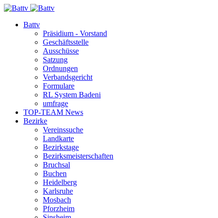
Battv
Präsidium - Vorstand
Geschäftsstelle
Ausschüsse
Satzung
Ordnungen
Verbandsgericht
Formulare
RL System Badeni
umfrage
TOP-TEAM News
Bezirke
Vereinssuche
Landkarte
Bezirkstage
Bezirksmeisterschaften
Bruchsal
Buchen
Heidelberg
Karlsruhe
Mosbach
Pforzheim
Sinsheim