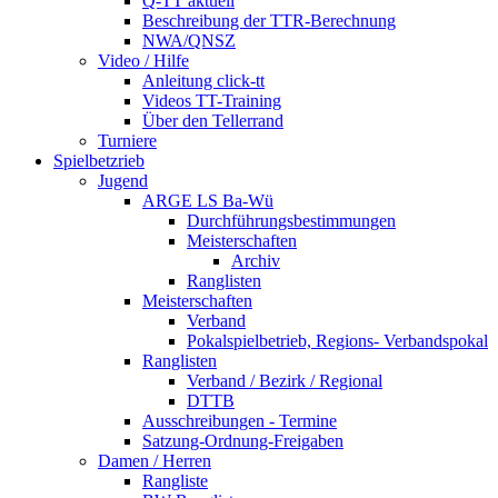
Q-TT aktuell
Beschreibung der TTR-Berechnung
NWA/QNSZ
Video / Hilfe
Anleitung click-tt
Videos TT-Training
Über den Tellerrand
Turniere
Spielbetzrieb
Jugend
ARGE LS Ba-Wü
Durchführungsbestimmungen
Meisterschaften
Archiv
Ranglisten
Meisterschaften
Verband
Pokalspielbetrieb, Regions- Verbandspokal
Ranglisten
Verband / Bezirk / Regional
DTTB
Ausschreibungen - Termine
Satzung-Ordnung-Freigaben
Damen / Herren
Rangliste