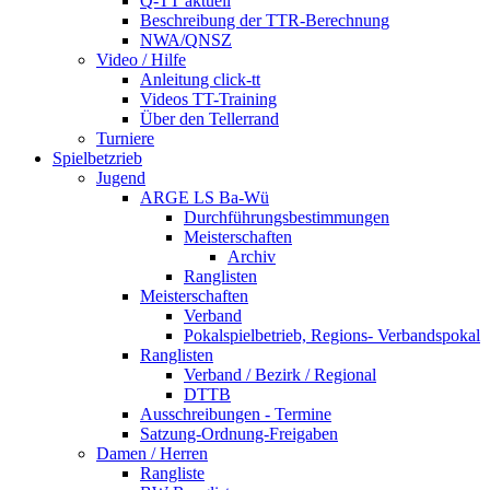
Q-TT aktuell
Beschreibung der TTR-Berechnung
NWA/QNSZ
Video / Hilfe
Anleitung click-tt
Videos TT-Training
Über den Tellerrand
Turniere
Spielbetzrieb
Jugend
ARGE LS Ba-Wü
Durchführungsbestimmungen
Meisterschaften
Archiv
Ranglisten
Meisterschaften
Verband
Pokalspielbetrieb, Regions- Verbandspokal
Ranglisten
Verband / Bezirk / Regional
DTTB
Ausschreibungen - Termine
Satzung-Ordnung-Freigaben
Damen / Herren
Rangliste