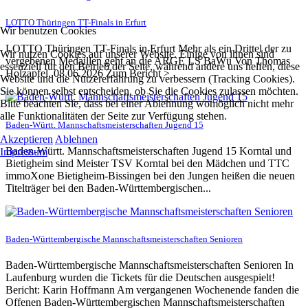
LOTTO Thüringen TT-Finals in Erfurt
Wir benutzen Cookies
LOTTO Thüringen TT-Finals in Erfurt Mehr als ein Drittel der zu
Wir nutzen Cookies auf unserer Website. Einige von ihnen sind
vergebenen Medaillen geht an die ARGE LS BaWü Von Thomas
essenziell für den Betrieb der Seite, während andere uns helfen, diese
Holzapfel, 08.06.2026 Zum Bericht >
Website und die Nutzererfahrung zu verbessern (Tracking Cookies).
Sie können selbst entscheiden, ob Sie die Cookies zulassen möchten.
Bitte beachten Sie, dass bei einer Ablehnung womöglich nicht mehr
alle Funktionalitäten der Seite zur Verfügung stehen.
Baden-Württ. Mannschaftsmeisterschaften Jugend 15
Akzeptieren
Ablehnen
Baden-Württ. Mannschaftsmeisterschaften Jugend 15 Korntal und
Impressum
Bietigheim sind Meister TSV Korntal bei den Mädchen und TTC
immoXone Bietigheim-Bissingen bei den Jungen heißen die neuen
Titelträger bei den Baden-Württembergischen...
Baden-Württembergische Mannschaftsmeisterschaften Senioren
Baden-Württembergische Mannschaftsmeisterschaften Senioren In
Laufenburg wurden die Tickets für die Deutschen ausgespielt!
Bericht: Karin Hoffmann Am vergangenen Wochenende fanden die
Offenen Baden-Württembergischen Mannschaftsmeisterschaften