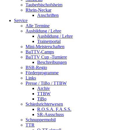
Tauberbischofsheim
Rhein-Neckar
Anschriften
Service
Alle Termine
Ausbildung / Lehre
Ausbildung / Lehre
Trainerportal
Mini-Meisterschaften
BaTTV-Camps
BaTTV Cup -Turniere
Beschreibungen
BSB-Regio
Förderprogramme
Links
Presse / TiBo / TTBW
Archiv
TTBW
TiBo
Schiedsrichterwesen
R.O.S.A. F.A.S.S.
SR-Ausschuss
Schnuppermobil
TTR