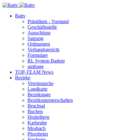
Battv
Präsidium - Vorstand
Geschäftsstelle
Ausschüsse
Satzung
Ordnungen
Verbandsgericht
Formulare
RL System Badeni
umfrage
TOP-TEAM News
Bezirke
Vereinssuche
Landkarte
Bezirkstage
Bezirksmeisterschaften
Bruchsal
Buchen
Heidelberg
Karlsruhe
Mosbach
Pforzheim
Sinsheim