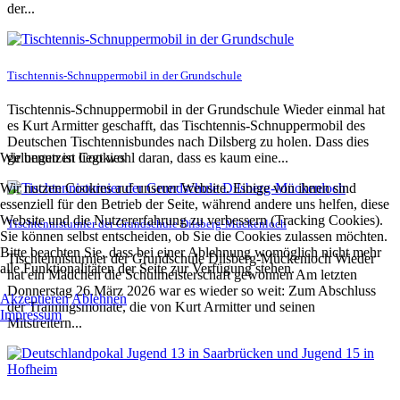
der...
Tischtennis-Schnuppermobil in der Grundschule
Tischtennis-Schnuppermobil in der Grundschule Wieder einmal hat
es Kurt Armitter geschafft, das Tischtennis-Schnuppermobil des
Deutschen Tischtennisbundes nach Dilsberg zu holen. Dass dies
Wir benutzen Cookies
gelungen ist liegt wohl daran, dass es kaum eine...
Wir nutzen Cookies auf unserer Website. Einige von ihnen sind
essenziell für den Betrieb der Seite, während andere uns helfen, diese
Website und die Nutzererfahrung zu verbessern (Tracking Cookies).
Tischtennisturnier der Grundschule Dilsberg-Mückenloch
Sie können selbst entscheiden, ob Sie die Cookies zulassen möchten.
Bitte beachten Sie, dass bei einer Ablehnung womöglich nicht mehr
Tischtennisturnier der Grundschule Dilsberg-Mückenloch Wieder
alle Funktionalitäten der Seite zur Verfügung stehen.
hat ein Mädchen die Schulmeisterschaft gewonnen Am letzten
Donnerstag 26.März 2026 war es wieder so weit: Zum Abschluss
Akzeptieren
Ablehnen
der Trainingsmonate, die von Kurt Armitter und seinen
Impressum
Mitstreitern...