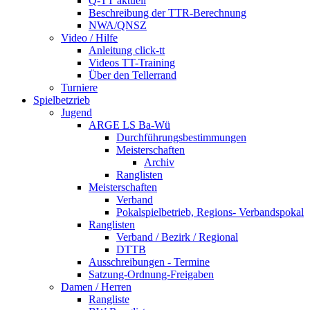
Q-TT aktuell
Beschreibung der TTR-Berechnung
NWA/QNSZ
Video / Hilfe
Anleitung click-tt
Videos TT-Training
Über den Tellerrand
Turniere
Spielbetzrieb
Jugend
ARGE LS Ba-Wü
Durchführungsbestimmungen
Meisterschaften
Archiv
Ranglisten
Meisterschaften
Verband
Pokalspielbetrieb, Regions- Verbandspokal
Ranglisten
Verband / Bezirk / Regional
DTTB
Ausschreibungen - Termine
Satzung-Ordnung-Freigaben
Damen / Herren
Rangliste