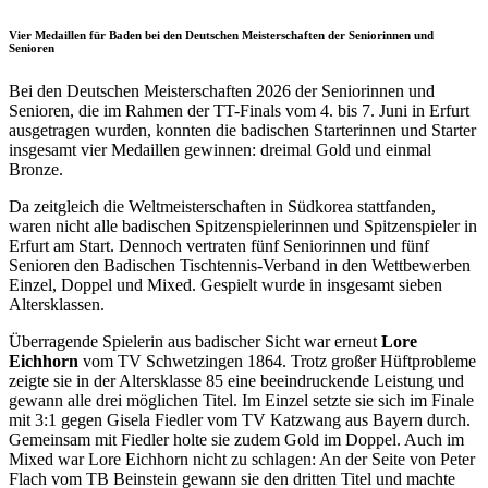
Vier Medaillen für Baden bei den Deutschen Meisterschaften der Seniorinnen und
Senioren
Bei den Deutschen Meisterschaften 2026 der Seniorinnen und
Senioren, die im Rahmen der TT-Finals vom 4. bis 7. Juni in Erfurt
ausgetragen wurden, konnten die badischen Starterinnen und Starter
insgesamt vier Medaillen gewinnen: dreimal Gold und einmal
Bronze.
Da zeitgleich die Weltmeisterschaften in Südkorea stattfanden,
waren nicht alle badischen Spitzenspielerinnen und Spitzenspieler in
Erfurt am Start. Dennoch vertraten fünf Seniorinnen und fünf
Senioren den Badischen Tischtennis-Verband in den Wettbewerben
Einzel, Doppel und Mixed. Gespielt wurde in insgesamt sieben
Altersklassen.
Überragende Spielerin aus badischer Sicht war erneut
Lore
Eichhorn
vom TV Schwetzingen 1864. Trotz großer Hüftprobleme
zeigte sie in der Altersklasse 85 eine beeindruckende Leistung und
gewann alle drei möglichen Titel. Im Einzel setzte sie sich im Finale
mit 3:1 gegen Gisela Fiedler vom TV Katzwang aus Bayern durch.
Gemeinsam mit Fiedler holte sie zudem Gold im Doppel. Auch im
Mixed war Lore Eichhorn nicht zu schlagen: An der Seite von Peter
Flach vom TB Beinstein gewann sie den dritten Titel und machte