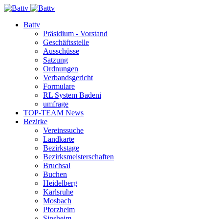
Battv
Präsidium - Vorstand
Geschäftsstelle
Ausschüsse
Satzung
Ordnungen
Verbandsgericht
Formulare
RL System Badeni
umfrage
TOP-TEAM News
Bezirke
Vereinssuche
Landkarte
Bezirkstage
Bezirksmeisterschaften
Bruchsal
Buchen
Heidelberg
Karlsruhe
Mosbach
Pforzheim
Sinsheim