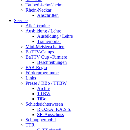
Tauberbischofsheim
Rhein-Neckar
Anschriften
Service
Alle Termine
Ausbildung / Lehre
Ausbildung / Lehre
Trainerportal
Mini-Meisterschaften
BaTTV-Camps
BaTTV Cup -Turniere
Beschreibungen
BSB-Regio
Förderprogramme
Links
Presse / TiBo / TTBW
Archiv
TTBW
TiBo
Schiedsrichterwesen
R.O.S.A. F.A.S.S.
SR-Ausschuss
Schnuppermobil
TTR