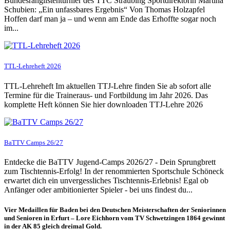
Bundesranglistenturnier des TTC Straubing Sportdirektorin Martina
Schubien: „Ein unfassbares Ergebnis“ Von Thomas Holzapfel
Hoffen darf man ja – und wenn am Ende das Erhoffte sogar noch
im...
TTL-Lehreheft 2026
TTL-Lehreheft Im aktuellen TTJ-Lehre finden Sie ab sofort alle
Termine für die Traineraus- und Fortbildung im Jahr 2026. Das
komplette Heft können Sie hier downloaden TTJ-Lehre 2026
BaTTV Camps 26/27
Entdecke die BaTTV Jugend-Camps 2026/27 - Dein Sprungbrett
zum Tischtennis-Erfolg! In der renommierten Sportschule Schöneck
erwartet dich ein unvergessliches Tischtennis-Erlebnis! Egal ob
Anfänger oder ambitionierter Spieler - bei uns findest du...
Vier Medaillen für Baden bei den Deutschen Meisterschaften der Seniorinnen
und Senioren in Erfurt – Lore Eichhorn vom TV Schwetzingen 1864 gewinnt
in der AK 85 gleich dreimal Gold.