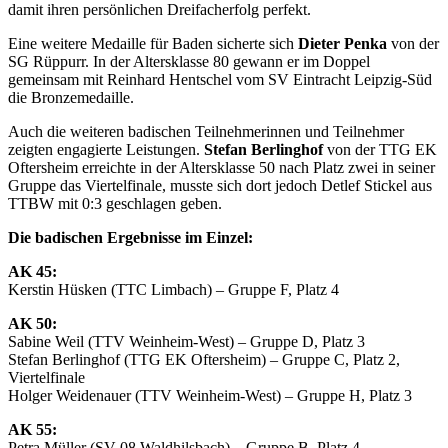
damit ihren persönlichen Dreifacherfolg perfekt.
Eine weitere Medaille für Baden sicherte sich
Dieter Penka
von der
SG Rüppurr. In der Altersklasse 80 gewann er im Doppel
gemeinsam mit Reinhard Hentschel vom SV Eintracht Leipzig-Süd
die Bronzemedaille.
Auch die weiteren badischen Teilnehmerinnen und Teilnehmer
zeigten engagierte Leistungen.
Stefan Berlinghof
von der TTG EK
Oftersheim erreichte in der Altersklasse 50 nach Platz zwei in seiner
Gruppe das Viertelfinale, musste sich dort jedoch Detlef Stickel aus
TTBW mit 0:3 geschlagen geben.
Die badischen Ergebnisse im Einzel:
AK 45:
Kerstin Hüsken (TTC Limbach) – Gruppe F, Platz 4
AK 50:
Sabine Weil (TTV Weinheim-West) – Gruppe D, Platz 3
Stefan Berlinghof (TTG EK Oftersheim) – Gruppe C, Platz 2,
Viertelfinale
Holger Weidenauer (TTV Weinheim-West) – Gruppe H, Platz 3
AK 55:
Petra Müller (SV 08 Waldhilsbach) – Gruppe B, Platz 4