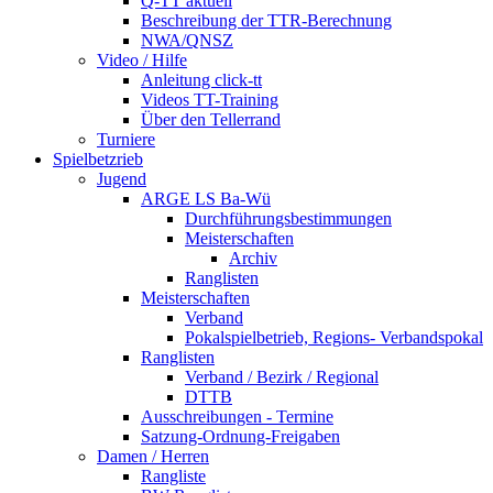
Q-TT aktuell
Beschreibung der TTR-Berechnung
NWA/QNSZ
Video / Hilfe
Anleitung click-tt
Videos TT-Training
Über den Tellerrand
Turniere
Spielbetzrieb
Jugend
ARGE LS Ba-Wü
Durchführungsbestimmungen
Meisterschaften
Archiv
Ranglisten
Meisterschaften
Verband
Pokalspielbetrieb, Regions- Verbandspokal
Ranglisten
Verband / Bezirk / Regional
DTTB
Ausschreibungen - Termine
Satzung-Ordnung-Freigaben
Damen / Herren
Rangliste