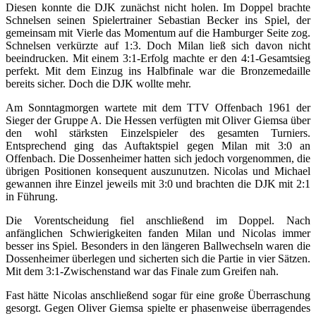
Diesen konnte die DJK zunächst nicht holen. Im Doppel brachte
Schnelsen seinen Spielertrainer Sebastian Becker ins Spiel, der
gemeinsam mit Vierle das Momentum auf die Hamburger Seite zog.
Schnelsen verkürzte auf 1:3. Doch Milan ließ sich davon nicht
beeindrucken. Mit einem 3:1-Erfolg machte er den 4:1-Gesamtsieg
perfekt. Mit dem Einzug ins Halbfinale war die Bronzemedaille
bereits sicher. Doch die DJK wollte mehr.
Am Sonntagmorgen wartete mit dem TTV Offenbach 1961 der
Sieger der Gruppe A. Die Hessen verfügten mit Oliver Giemsa über
den wohl stärksten Einzelspieler des gesamten Turniers.
Entsprechend ging das Auftaktspiel gegen Milan mit 3:0 an
Offenbach. Die Dossenheimer hatten sich jedoch vorgenommen, die
übrigen Positionen konsequent auszunutzen. Nicolas und Michael
gewannen ihre Einzel jeweils mit 3:0 und brachten die DJK mit 2:1
in Führung.
Die Vorentscheidung fiel anschließend im Doppel. Nach
anfänglichen Schwierigkeiten fanden Milan und Nicolas immer
besser ins Spiel. Besonders in den längeren Ballwechseln waren die
Dossenheimer überlegen und sicherten sich die Partie in vier Sätzen.
Mit dem 3:1-Zwischenstand war das Finale zum Greifen nah.
Fast hätte Nicolas anschließend sogar für eine große Überraschung
gesorgt. Gegen Oliver Giemsa spielte er phasenweise überragendes