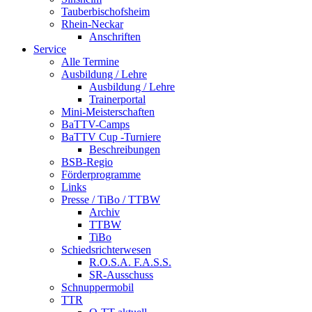
Tauberbischofsheim
Rhein-Neckar
Anschriften
Service
Alle Termine
Ausbildung / Lehre
Ausbildung / Lehre
Trainerportal
Mini-Meisterschaften
BaTTV-Camps
BaTTV Cup -Turniere
Beschreibungen
BSB-Regio
Förderprogramme
Links
Presse / TiBo / TTBW
Archiv
TTBW
TiBo
Schiedsrichterwesen
R.O.S.A. F.A.S.S.
SR-Ausschuss
Schnuppermobil
TTR