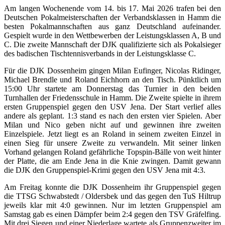
Am langen Wochenende vom 14. bis 17. Mai 2026 trafen bei den
Deutschen Pokalmeisterschaften der Verbandsklassen in Hamm die
besten Pokalmannschaften aus ganz Deutschland aufeinander.
Gespielt wurde in den Wettbewerben der Leistungsklassen A, B und
C. Die zweite Mannschaft der DJK qualifizierte sich als Pokalsieger
des badischen Tischtennisverbands in der Leistungsklasse C.
Für die DJK Dossenheim gingen Milan Eufinger, Nicolas Ridinger,
Michael Brendle und Roland Eichhorn an den Tisch. Pünktlich um
15:00 Uhr startete am Donnerstag das Turnier in den beiden
Turnhallen der Friedensschule in Hamm. Die Zweite spielte in ihrem
ersten Gruppenspiel gegen den USV Jena. Der Start verlief alles
andere als geplant. 1:3 stand es nach den ersten vier Spielen. Aber
Milan und Nico geben nicht auf und gewinnen ihre zweiten
Einzelspiele. Jetzt liegt es an Roland in seinem zweiten Einzel in
einen Sieg für unsere Zweite zu verwandeln. Mit seiner linken
Vorhand gelangen Roland gefährliche Topspin-Bälle von weit hinter
der Platte, die am Ende Jena in die Knie zwingen. Damit gewann
die DJK den Gruppenspiel-Krimi gegen den USV Jena mit 4:3.
Am Freitag konnte die DJK Dossenheim ihr Gruppenspiel gegen
die TTSG Schwabstedt / Oldersbek und das gegen den TuS Hiltrup
jeweils klar mit 4:0 gewinnen. Nur im letzten Gruppenspiel am
Samstag gab es einen Dämpfer beim 2:4 gegen den TSV Gräfelfing.
Mit drei Siegen und einer Niederlage wartete als Gruppenzweiter im