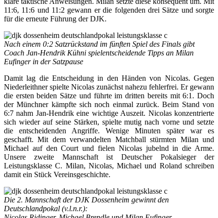
klare taktische Anweisungen. Milan setzte diese konsequent um. Mit
11:6, 11:6 und 11:2 gewann er die folgenden drei Sätze und sorgte
für die erneute Führung der DJK.
Nach einem 0:2 Satzrückstand im fünften Spiel des Finals gibt
Coach Jan-Hendrik Kühni spielentscheidende Tipps an Milan
Eufinger in der Satzpause
Damit lag die Entscheidung in den Händen von Nicolas. Gegen
Niederleithner spielte Nicolas zunächst nahezu fehlerfrei. Er gewann
die ersten beiden Sätze und führte im dritten bereits mit 6:1. Doch
der Münchner kämpfte sich noch einmal zurück. Beim Stand von
6:7 nahm Jan-Hendrik eine wichtige Auszeit. Nicolas konzentrierte
sich wieder auf seine Stärken, spielte mutig nach vorne und setzte
die entscheidenden Angriffe. Wenige Minuten später war es
geschafft. Mit dem verwandelten Matchball stürmten Milan und
Michael auf den Court und fielen Nicolas jubelnd in die Arme.
Unsere zweite Mannschaft ist Deutscher Pokalsieger der
Leistungsklasse C. Milan, Nicolas, Michael und Roland schreiben
damit ein Stück Vereinsgeschichte.
Die 2. Mannschaft der DJK Dossenheim gewinnt den
Deutschlandpokal (v.l.n.r.):
Nicolas Ridinger, Michael Brendle und Milan Eufinger