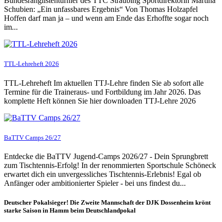
Bundesranglistenturnier des TTC Straubing Sportdirektorin Martina
Schubien: „Ein unfassbares Ergebnis“ Von Thomas Holzapfel
Hoffen darf man ja – und wenn am Ende das Erhoffte sogar noch
im...
TTL-Lehreheft 2026
TTL-Lehreheft Im aktuellen TTJ-Lehre finden Sie ab sofort alle
Termine für die Traineraus- und Fortbildung im Jahr 2026. Das
komplette Heft können Sie hier downloaden TTJ-Lehre 2026
BaTTV Camps 26/27
Entdecke die BaTTV Jugend-Camps 2026/27 - Dein Sprungbrett
zum Tischtennis-Erfolg! In der renommierten Sportschule Schöneck
erwartet dich ein unvergessliches Tischtennis-Erlebnis! Egal ob
Anfänger oder ambitionierter Spieler - bei uns findest du...
Deutscher Pokalsieger! Die Zweite Mannschaft der DJK Dossenheim krönt
starke Saison in Hamm beim Deutschlandpokal