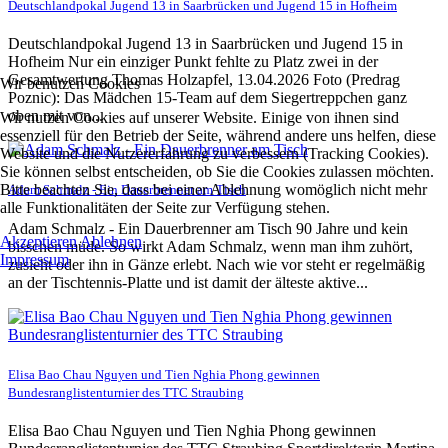
Deutschlandpokal Jugend 13 in Saarbrücken und Jugend 15 in Hofheim
Deutschlandpokal Jugend 13 in Saarbrücken und Jugend 15 in
Hofheim Nur ein einziger Punkt fehlte zu Platz zwei in der
Gesamtwertung Thomas Holzapfel, 13.04.2026 Foto (Predrag
Wir benutzen Cookies
Poznic): Das Mädchen 15-Team auf dem Siegertreppchen ganz
oben mit von...
Wir nutzen Cookies auf unserer Website. Einige von ihnen sind
essenziell für den Betrieb der Seite, während andere uns helfen, diese
Website und die Nutzererfahrung zu verbessern (Tracking Cookies).
Sie können selbst entscheiden, ob Sie die Cookies zulassen möchten.
Bitte beachten Sie, dass bei einer Ablehnung womöglich nicht mehr
Adam Schmalz - Ein Dauerbrenner am Tisch
alle Funktionalitäten der Seite zur Verfügung stehen.
Adam Schmalz - Ein Dauerbrenner am Tisch 90 Jahre und kein
Akzeptieren
Ablehnen
bisschen müde. So wirkt Adam Schmalz, wenn man ihm zuhört,
Impressum
zusieht oder ihn in Gänze erlebt. Nach wie vor steht er regelmäßig
an der Tischtennis-Platte und ist damit der älteste aktive...
Elisa Bao Chau Nguyen und Tien Nghia Phong gewinnen
Bundesranglistenturnier des TTC Straubing
Elisa Bao Chau Nguyen und Tien Nghia Phong gewinnen