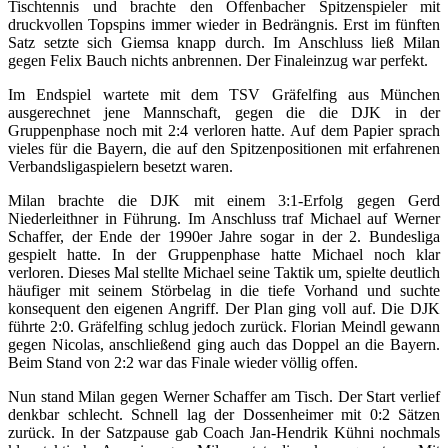
Tischtennis und brachte den Offenbacher Spitzenspieler mit
druckvollen Topspins immer wieder in Bedrängnis. Erst im fünften
Satz setzte sich Giemsa knapp durch. Im Anschluss ließ Milan
gegen Felix Bauch nichts anbrennen. Der Finaleinzug war perfekt.
Im Endspiel wartete mit dem TSV Gräfelfing aus München
ausgerechnet jene Mannschaft, gegen die die DJK in der
Gruppenphase noch mit 2:4 verloren hatte. Auf dem Papier sprach
vieles für die Bayern, die auf den Spitzenpositionen mit erfahrenen
Verbandsligaspielern besetzt waren.
Milan brachte die DJK mit einem 3:1-Erfolg gegen Gerd
Niederleithner in Führung. Im Anschluss traf Michael auf Werner
Schaffer, der Ende der 1990er Jahre sogar in der 2. Bundesliga
gespielt hatte. In der Gruppenphase hatte Michael noch klar
verloren. Dieses Mal stellte Michael seine Taktik um, spielte deutlich
häufiger mit seinem Störbelag in die tiefe Vorhand und suchte
konsequent den eigenen Angriff. Der Plan ging voll auf. Die DJK
führte 2:0. Gräfelfing schlug jedoch zurück. Florian Meindl gewann
gegen Nicolas, anschließend ging auch das Doppel an die Bayern.
Beim Stand von 2:2 war das Finale wieder völlig offen.
Nun stand Milan gegen Werner Schaffer am Tisch. Der Start verlief
denkbar schlecht. Schnell lag der Dossenheimer mit 0:2 Sätzen
zurück. In der Satzpause gab Coach Jan-Hendrik Kühni nochmals