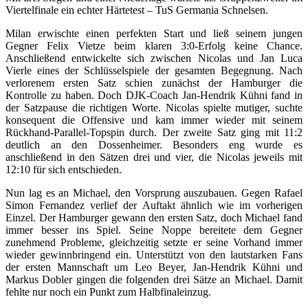
Viertelfinale ein echter Härtetest – TuS Germania Schnelsen.
Milan erwischte einen perfekten Start und ließ seinem jungen
Gegner Felix Vietze beim klaren 3:0-Erfolg keine Chance.
Anschließend entwickelte sich zwischen Nicolas und Jan Luca
Vierle eines der Schlüsselspiele der gesamten Begegnung. Nach
verlorenem ersten Satz schien zunächst der Hamburger die
Kontrolle zu haben. Doch DJK-Coach Jan-Hendrik Kühni fand in
der Satzpause die richtigen Worte. Nicolas spielte mutiger, suchte
konsequent die Offensive und kam immer wieder mit seinem
Rückhand-Parallel-Topspin durch. Der zweite Satz ging mit 11:2
deutlich an den Dossenheimer. Besonders eng wurde es
anschließend in den Sätzen drei und vier, die Nicolas jeweils mit
12:10 für sich entschieden.
Nun lag es an Michael, den Vorsprung auszubauen. Gegen Rafael
Simon Fernandez verlief der Auftakt ähnlich wie im vorherigen
Einzel. Der Hamburger gewann den ersten Satz, doch Michael fand
immer besser ins Spiel. Seine Noppe bereitete dem Gegner
zunehmend Probleme, gleichzeitig setzte er seine Vorhand immer
wieder gewinnbringend ein. Unterstützt von den lautstarken Fans
der ersten Mannschaft um Leo Beyer, Jan-Hendrik Kühni und
Markus Dobler gingen die folgenden drei Sätze an Michael. Damit
fehlte nur noch ein Punkt zum Halbfinaleinzug.