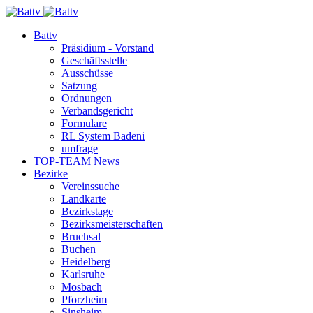
Battv
Präsidium - Vorstand
Geschäftsstelle
Ausschüsse
Satzung
Ordnungen
Verbandsgericht
Formulare
RL System Badeni
umfrage
TOP-TEAM News
Bezirke
Vereinssuche
Landkarte
Bezirkstage
Bezirksmeisterschaften
Bruchsal
Buchen
Heidelberg
Karlsruhe
Mosbach
Pforzheim
Sinsheim