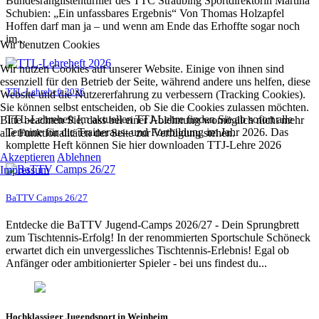
Bundesranglistenturnier des TTC Straubing Sportdirektorin Martina
Schubien: „Ein unfassbares Ergebnis“ Von Thomas Holzapfel
Hoffen darf man ja – und wenn am Ende das Erhoffte sogar noch
im...
Wir benutzen Cookies
Wir nutzen Cookies auf unserer Website. Einige von ihnen sind
essenziell für den Betrieb der Seite, während andere uns helfen, diese
TTL-Lehreheft 2026
Website und die Nutzererfahrung zu verbessern (Tracking Cookies).
Sie können selbst entscheiden, ob Sie die Cookies zulassen möchten.
TTL-Lehreheft Im aktuellen TTJ-Lehre finden Sie ab sofort alle
Bitte beachten Sie, dass bei einer Ablehnung womöglich nicht mehr
Termine für die Traineraus- und Fortbildung im Jahr 2026. Das
alle Funktionalitäten der Seite zur Verfügung stehen.
komplette Heft können Sie hier downloaden TTJ-Lehre 2026
Akzeptieren
Ablehnen
Impressum
BaTTV Camps 26/27
Entdecke die BaTTV Jugend-Camps 2026/27 - Dein Sprungbrett
zum Tischtennis-Erfolg! In der renommierten Sportschule Schöneck
erwartet dich ein unvergessliches Tischtennis-Erlebnis! Egal ob
Anfänger oder ambitionierter Spieler - bei uns findest du...
Hochklassiger Jugendsport in Weinheim