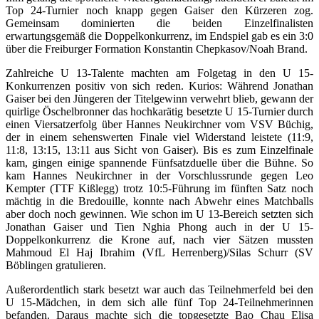
Top 24-Turnier noch knapp gegen Gaiser den Kürzeren zog.
Gemeinsam dominierten die beiden Einzelfinalisten
erwartungsgemäß die Doppelkonkurrenz, im Endspiel gab es ein 3:0
über die Freiburger Formation Konstantin Chepkasov/Noah Brand.
Zahlreiche U 13-Talente machten am Folgetag in den U 15-
Konkurrenzen positiv von sich reden. Kurios: Während Jonathan
Gaiser bei den Jüngeren der Titelgewinn verwehrt blieb, gewann der
quirlige Öschelbronner das hochkarätig besetzte U 15-Turnier durch
einen Viersatzerfolg über Hannes Neukirchner vom VSV Büchig,
der in einem sehenswerten Finale viel Widerstand leistete (11:9,
11:8, 13:15, 13:11 aus Sicht von Gaiser). Bis es zum Einzelfinale
kam, gingen einige spannende Fünfsatzduelle über die Bühne. So
kam Hannes Neukirchner in der Vorschlussrunde gegen Leo
Kempter (TTF Kißlegg) trotz 10:5-Führung im fünften Satz noch
mächtig in die Bredouille, konnte nach Abwehr eines Matchballs
aber doch noch gewinnen. Wie schon im U 13-Bereich setzten sich
Jonathan Gaiser und Tien Nghia Phong auch in der U 15-
Doppelkonkurrenz die Krone auf, nach vier Sätzen mussten
Mahmoud El Haj Ibrahim (VfL Herrenberg)/Silas Schurr (SV
Böblingen gratulieren.
Außerordentlich stark besetzt war auch das Teilnehmerfeld bei den
U 15-Mädchen, in dem sich alle fünf Top 24-Teilnehmerinnen
befanden. Daraus machte sich die topgesetzte Bao Chau Elisa