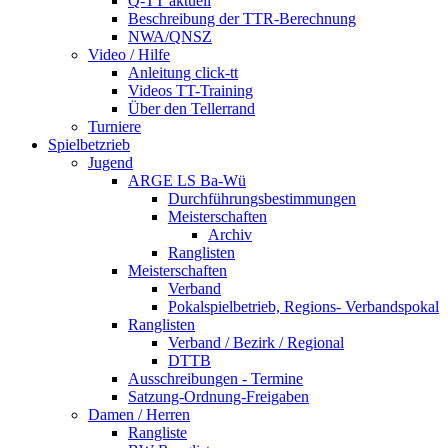
Q-TT aktuell
Beschreibung der TTR-Berechnung
NWA/QNSZ
Video / Hilfe
Anleitung click-tt
Videos TT-Training
Über den Tellerrand
Turniere
Spielbetzrieb
Jugend
ARGE LS Ba-Wü
Durchführungsbestimmungen
Meisterschaften
Archiv
Ranglisten
Meisterschaften
Verband
Pokalspielbetrieb, Regions- Verbandspokal
Ranglisten
Verband / Bezirk / Regional
DTTB
Ausschreibungen - Termine
Satzung-Ordnung-Freigaben
Damen / Herren
Rangliste