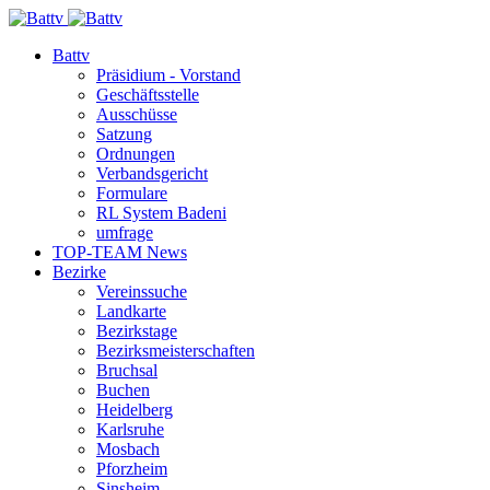
Battv
Präsidium - Vorstand
Geschäftsstelle
Ausschüsse
Satzung
Ordnungen
Verbandsgericht
Formulare
RL System Badeni
umfrage
TOP-TEAM News
Bezirke
Vereinssuche
Landkarte
Bezirkstage
Bezirksmeisterschaften
Bruchsal
Buchen
Heidelberg
Karlsruhe
Mosbach
Pforzheim
Sinsheim