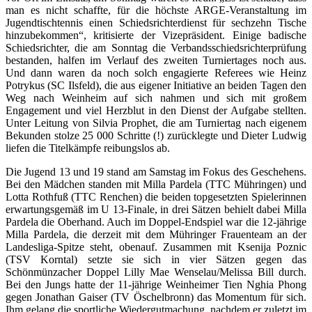
man es nicht schaffte, für die höchste ARGE-Veranstaltung im
Jugendtischtennis einen Schiedsrichterdienst für sechzehn Tische
hinzubekommen“, kritisierte der Vizepräsident. Einige badische
Schiedsrichter, die am Sonntag die Verbandsschiedsrichterprüfung
bestanden, halfen im Verlauf des zweiten Turniertages noch aus.
Und dann waren da noch solch engagierte Referees wie Heinz
Potrykus (SC Ilsfeld), die aus eigener Initiative an beiden Tagen den
Weg nach Weinheim auf sich nahmen und sich mit großem
Engagement und viel Herzblut in den Dienst der Aufgabe stellten.
Unter Leitung von Silvia Prophet, die am Turniertag nach eigenem
Bekunden stolze 25 000 Schritte (!) zurücklegte und Dieter Ludwig
liefen die Titelkämpfe reibungslos ab.
Die Jugend 13 und 19 stand am Samstag im Fokus des Geschehens.
Bei den Mädchen standen mit Milla Pardela (TTC Mühringen) und
Lotta Rothfuß (TTC Renchen) die beiden topgesetzten Spielerinnen
erwartungsgemäß im U 13-Finale, in drei Sätzen behielt dabei Milla
Pardela die Oberhand. Auch im Doppel-Endspiel war die 12-jährige
Milla Pardela, die derzeit mit dem Mühringer Frauenteam an der
Landesliga-Spitze steht, obenauf. Zusammen mit Ksenija Poznic
(TSV Korntal) setzte sie sich in vier Sätzen gegen das
Schönmünzacher Doppel Lilly Mae Wenselau/Melissa Bill durch.
Bei den Jungs hatte der 11-jährige Weinheimer Tien Nghia Phong
gegen Jonathan Gaiser (TV Öschelbronn) das Momentum für sich.
Ihm gelang die sportliche Wiedergutmachung, nachdem er zuletzt im