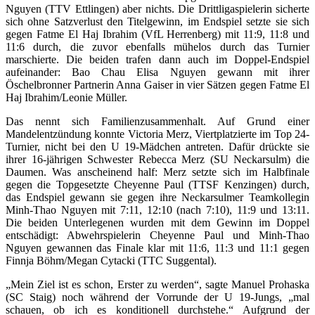
Nguyen (TTV Ettlingen) aber nichts. Die Drittligaspielerin sicherte
sich ohne Satzverlust den Titelgewinn, im Endspiel setzte sie sich
gegen Fatme El Haj Ibrahim (VfL Herrenberg) mit 11:9, 11:8 und
11:6 durch, die zuvor ebenfalls mühelos durch das Turnier
marschierte. Die beiden trafen dann auch im Doppel-Endspiel
aufeinander: Bao Chau Elisa Nguyen gewann mit ihrer
Öschelbronner Partnerin Anna Gaiser in vier Sätzen gegen Fatme El
Haj Ibrahim/Leonie Müller.
Das nennt sich Familienzusammenhalt. Auf Grund einer
Mandelentzündung konnte Victoria Merz, Viertplatzierte im Top 24-
Turnier, nicht bei den U 19-Mädchen antreten. Dafür drückte sie
ihrer 16-jährigen Schwester Rebecca Merz (SU Neckarsulm) die
Daumen. Was anscheinend half: Merz setzte sich im Halbfinale
gegen die Topgesetzte Cheyenne Paul (TTSF Kenzingen) durch,
das Endspiel gewann sie gegen ihre Neckarsulmer Teamkollegin
Minh-Thao Nguyen mit 7:11, 12:10 (nach 7:10), 11:9 und 13:11.
Die beiden Unterlegenen wurden mit dem Gewinn im Doppel
entschädigt: Abwehrspielerin Cheyenne Paul und Minh-Thao
Nguyen gewannen das Finale klar mit 11:6, 11:3 und 11:1 gegen
Finnja Böhm/Megan Cytacki (TTC Suggental).
„Mein Ziel ist es schon, Erster zu werden“, sagte Manuel Prohaska
(SC Staig) noch während der Vorrunde der U 19-Jungs, „mal
schauen, ob ich es konditionell durchstehe.“ Aufgrund der