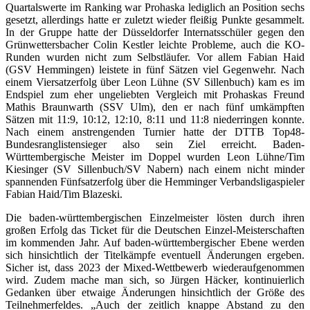
Quartalswerte im Ranking war Prohaska lediglich an Position sechs
gesetzt, allerdings hatte er zuletzt wieder fleißig Punkte gesammelt.
In der Gruppe hatte der Düsseldorfer Internatsschüler gegen den
Grünwettersbacher Colin Kestler leichte Probleme, auch die KO-
Runden wurden nicht zum Selbstläufer. Vor allem Fabian Haid
(GSV Hemmingen) leistete in fünf Sätzen viel Gegenwehr. Nach
einem Viersatzerfolg über Leon Lühne (SV Sillenbuch) kam es im
Endspiel zum eher ungeliebten Vergleich mit Prohaskas Freund
Mathis Braunwarth (SSV Ulm), den er nach fünf umkämpften
Sätzen mit 11:9, 10:12, 12:10, 8:11 und 11:8 niederringen konnte.
Nach einem anstrengenden Turnier hatte der DTTB Top48-
Bundesranglistensieger also sein Ziel erreicht. Baden-
Württembergische Meister im Doppel wurden Leon Lühne/Tim
Kiesinger (SV Sillenbuch/SV Nabern) nach einem nicht minder
spannenden Fünfsatzerfolg über die Hemminger Verbandsligaspieler
Fabian Haid/Tim Blazeski.
Die baden-württembergischen Einzelmeister lösten durch ihren
großen Erfolg das Ticket für die Deutschen Einzel-Meisterschaften
im kommenden Jahr. Auf baden-württembergischer Ebene werden
sich hinsichtlich der Titelkämpfe eventuell Änderungen ergeben.
Sicher ist, dass 2023 der Mixed-Wettbewerb wiederaufgenommen
wird. Zudem mache man sich, so Jürgen Häcker, kontinuierlich
Gedanken über etwaige Änderungen hinsichtlich der Größe des
Teilnehmerfeldes. „Auch der zeitlich knappe Abstand zu den