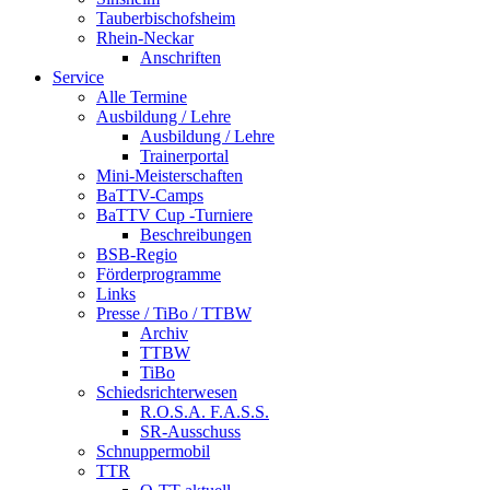
Tauberbischofsheim
Rhein-Neckar
Anschriften
Service
Alle Termine
Ausbildung / Lehre
Ausbildung / Lehre
Trainerportal
Mini-Meisterschaften
BaTTV-Camps
BaTTV Cup -Turniere
Beschreibungen
BSB-Regio
Förderprogramme
Links
Presse / TiBo / TTBW
Archiv
TTBW
TiBo
Schiedsrichterwesen
R.O.S.A. F.A.S.S.
SR-Ausschuss
Schnuppermobil
TTR