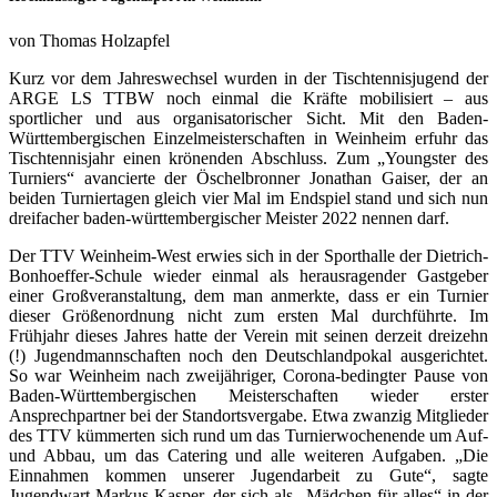
von Thomas Holzapfel
Kurz vor dem Jahreswechsel wurden in der Tischtennisjugend der
ARGE LS TTBW noch einmal die Kräfte mobilisiert – aus
sportlicher und aus organisatorischer Sicht. Mit den Baden-
Württembergischen Einzelmeisterschaften in Weinheim erfuhr das
Tischtennisjahr einen krönenden Abschluss. Zum „Youngster des
Turniers“ avancierte der Öschelbronner Jonathan Gaiser, der an
beiden Turniertagen gleich vier Mal im Endspiel stand und sich nun
dreifacher baden-württembergischer Meister 2022 nennen darf.
Der TTV Weinheim-West erwies sich in der Sporthalle der Dietrich-
Bonhoeffer-Schule wieder einmal als herausragender Gastgeber
einer Großveranstaltung, dem man anmerkte, dass er ein Turnier
dieser Größenordnung nicht zum ersten Mal durchführte. Im
Frühjahr dieses Jahres hatte der Verein mit seinen derzeit dreizehn
(!) Jugendmannschaften noch den Deutschlandpokal ausgerichtet.
So war Weinheim nach zweijähriger, Corona-bedingter Pause von
Baden-Württembergischen Meisterschaften wieder erster
Ansprechpartner bei der Standortsvergabe. Etwa zwanzig Mitglieder
des TTV kümmerten sich rund um das Turnierwochenende um Auf-
und Abbau, um das Catering und alle weiteren Aufgaben. „Die
Einnahmen kommen unserer Jugendarbeit zu Gute“, sagte
Jugendwart Markus Kasper, der sich als „Mädchen für alles“ in der