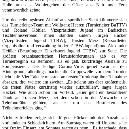
Halle um das Wohlergehen der Gäste aus Nah und Fern
verantwortlich zeigte.
Um den reibungslosen Ablauf aus sportlicher Sicht kümmerte sich
das Turnierleiter-Team mit Wolfgang Heeren (Turnierleiter BaTTV)
und Roland Köhler, Vizepräsident Jugend im Badischen
Tischtennisverband, ihnen standen zudem Jürgen Häcker
(Vizepräsident Jugend TTBW), Torsten Merz (Ressortleiter
Organisation und Verwaltung in der TTBW-Jugend) und Alexander
Heißler (Beauftragter Einzelsport Jugend TTBW) zur Seite. Die
größten organisatorischen Herausforderungen gab es vor
Turnierbeginn zu stemmen, als es galt, kurzfristige Ausfälle zu
kompensieren. Das leidige Corona-Virus geriet zwar in den
Hintergrund, allerdings machte die Grippewelle vor dem Turnier
nicht halt: Vier Talente mussten am ersten Turniertag ihre Teilnahme
absagen, drei weitere am zweiten. „Es gelang uns aber größtenteils,
die freien Plätze kurzfristig wieder aufzufüllen“, sagte Jürgen
Häcker. Wie auch schon im Vorfeld. „Hier geht ein besonderer
Dank an Torsten Merz, bei dem schon in der Vorwoche die
Telefondrähte glühten, als es um das Bestücken des
Teilnehmerfeldes ging.“
Nicht zufrieden zeigte sich Jürgen Häcker mit der Anzahl an
vorhandenen Schiedsrichtern. Am Samstag waren elf Unparteiische
vor Ort im Einsatz, am Sonntag waren es neun. „Es ist schade, dass